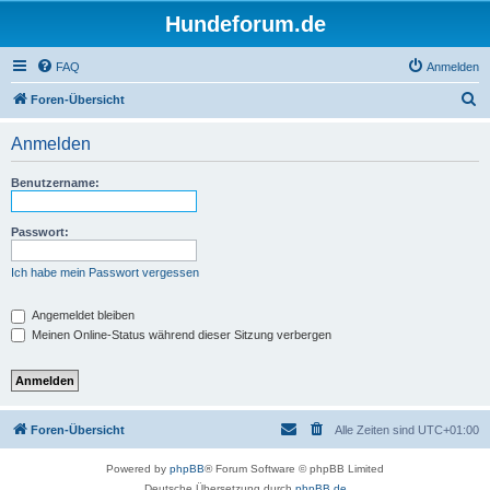
Hundeforum.de
FAQ
Anmelden
S
Foren-Übersicht
u
Anmelden
c
h
Benutzername:
e
Passwort:
Ich habe mein Passwort vergessen
Angemeldet bleiben
Meinen Online-Status während dieser Sitzung verbergen
Foren-Übersicht
Alle Zeiten sind
UTC+01:00
Powered by
phpBB
® Forum Software © phpBB Limited
Deutsche Übersetzung durch
phpBB.de