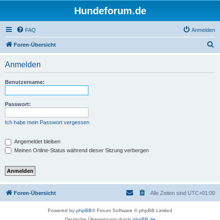
Hundeforum.de
FAQ
Anmelden
S
Foren-Übersicht
u
Anmelden
c
h
Benutzername:
e
Passwort:
Ich habe mein Passwort vergessen
Angemeldet bleiben
Meinen Online-Status während dieser Sitzung verbergen
Foren-Übersicht
Alle Zeiten sind
UTC+01:00
Powered by
phpBB
® Forum Software © phpBB Limited
Deutsche Übersetzung durch
phpBB.de