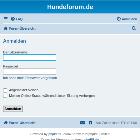
Hundeforum.de
FAQ
Anmelden
S
Foren-Übersicht
u
Anmelden
c
h
Benutzername:
e
Passwort:
Ich habe mein Passwort vergessen
Angemeldet bleiben
Meinen Online-Status während dieser Sitzung verbergen
Foren-Übersicht
Alle Zeiten sind
UTC+01:00
Powered by
phpBB
® Forum Software © phpBB Limited
Deutsche Übersetzung durch
phpBB.de