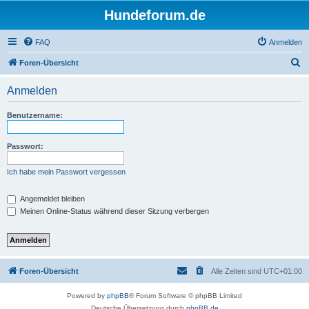
Hundeforum.de
FAQ
Anmelden
S
Foren-Übersicht
u
Anmelden
c
h
Benutzername:
e
Passwort:
Ich habe mein Passwort vergessen
Angemeldet bleiben
Meinen Online-Status während dieser Sitzung verbergen
Foren-Übersicht
Alle Zeiten sind
UTC+01:00
Powered by
phpBB
® Forum Software © phpBB Limited
Deutsche Übersetzung durch
phpBB.de