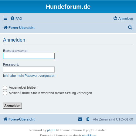
Hundeforum.de
FAQ
Anmelden
S
Foren-Übersicht
u
Anmelden
c
h
Benutzername:
e
Passwort:
Ich habe mein Passwort vergessen
Angemeldet bleiben
Meinen Online-Status während dieser Sitzung verbergen
Foren-Übersicht
Alle Zeiten sind
UTC+01:00
Powered by
phpBB
® Forum Software © phpBB Limited
Deutsche Übersetzung durch
phpBB.de