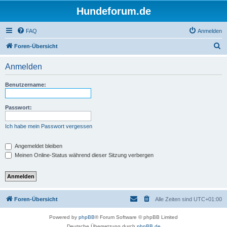
Hundeforum.de
FAQ
Anmelden
S
Foren-Übersicht
u
Anmelden
c
h
Benutzername:
e
Passwort:
Ich habe mein Passwort vergessen
Angemeldet bleiben
Meinen Online-Status während dieser Sitzung verbergen
Foren-Übersicht
Alle Zeiten sind
UTC+01:00
Powered by
phpBB
® Forum Software © phpBB Limited
Deutsche Übersetzung durch
phpBB.de