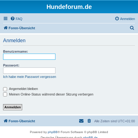
Hundeforum.de
FAQ
Anmelden
S
Foren-Übersicht
u
Anmelden
c
h
Benutzername:
e
Passwort:
Ich habe mein Passwort vergessen
Angemeldet bleiben
Meinen Online-Status während dieser Sitzung verbergen
Foren-Übersicht
Alle Zeiten sind
UTC+01:00
Powered by
phpBB
® Forum Software © phpBB Limited
Deutsche Übersetzung durch
phpBB.de