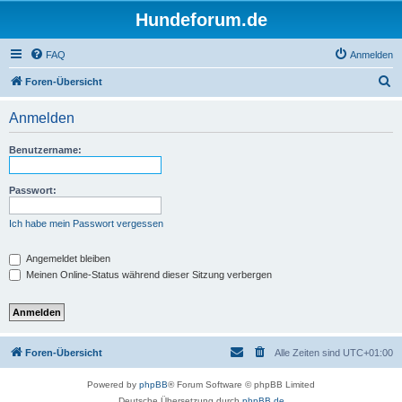
Hundeforum.de
FAQ
Anmelden
S
Foren-Übersicht
u
Anmelden
c
h
Benutzername:
e
Passwort:
Ich habe mein Passwort vergessen
Angemeldet bleiben
Meinen Online-Status während dieser Sitzung verbergen
Foren-Übersicht
Alle Zeiten sind
UTC+01:00
Powered by
phpBB
® Forum Software © phpBB Limited
Deutsche Übersetzung durch
phpBB.de