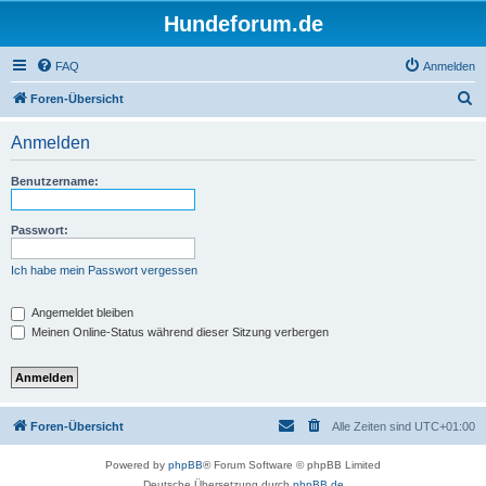
Hundeforum.de
FAQ
Anmelden
S
Foren-Übersicht
u
Anmelden
c
h
Benutzername:
e
Passwort:
Ich habe mein Passwort vergessen
Angemeldet bleiben
Meinen Online-Status während dieser Sitzung verbergen
Foren-Übersicht
Alle Zeiten sind
UTC+01:00
Powered by
phpBB
® Forum Software © phpBB Limited
Deutsche Übersetzung durch
phpBB.de