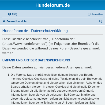
Hundeforum.de
FAQ
Anmelden
S
Foren-Übersicht
u
Hundeforum.de - Datenschutzerklärung
c
h
Diese Richtlinie beschreibt, wie „Hundeforum.de“
(„https://www.hundeforum.de“) (im Folgenden „der Betreiber“) die
e
Daten verwendet, die während deines Foren-Besuchs gesammelt
werden.
UMFANG UND ART DER DATENSPEICHERUNG
Deine Daten werden auf vier verschiedene Arten gesammelt:
Die Forensoftware phpBB erstellt bei deinem Besuch des Boards
mehrere Cookies. Cookies sind kleine Textdateien, die dein Browser als
temporäre Dateien ablegt und die zwischen den einzelnen Aufrufen des
Boards erhalten bleiben. In diesen Cookies sind die aktuelle ID deiner
Sitzung (damit dir alle Seitenaufrufe zugeordnet werden können),
Informationen über die von dir gelesenen Beiträge (zur Markierung
dieser als gelesen/ungelesen; sofern du nicht angemeldet bist) sowie
Informationen über deine Teilnahme an Umfragen (sofern du nicht