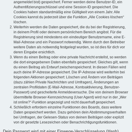
angemeldet bist) gespeichert. Ferner werden deine Benutzer-ID, ein
Authentifizierungsschlüssel und eine Session-ID gespeichert. Die
Cookies haben standardmäßig eine Gültigkeit von einem Jahr. Alle
Cookies kannst du jederzeit über die Funktion „Alle Cookies löschen“
löschen.
Weiterhin werden die Daten gespeichert, die du bei der Registrierung,
in deinem Profil oder deinem persönlichem Bereich angibst. Für die
Registrierung sind mindestens ein eindeutiger Benutzername, eine E-
Mail-Adresse und ein Passwort notwendig. Wenn durch den Betreiber
weitere Daten als notwendig festgelegt wurden, so ist dies für dich vor
deren Eingabe ersichtlich.
Wenn du einen Beitrag oder eine private Nachricht erstellst, so werden
die dort eingegebenen Daten ebenfalls gespeichert. Gleiches gilt, wenn
du einen Beitrag als Entwurf zwischenspeicherst. In diesen Fällen wird
auch deine IP-Adresse gespeichert. Die IP-Adresse wird weiterhin bei
folgenden Aktionen gespeichert: Löschen und Ändern von Beiträgen
(dazu zählen Private Nachrichten und Umfragen), Änderungen an
zentralen Profildaten (E-Mail-Adresse, Kontoaktivierung, Benutzer-
Passwort) und gescheiterte Anmeldeversuche. Die von deinem Browser
übermittelte Browser-Kennzeichnung (User Agent) wird nur in der „Wer
ist online?“-Funktion angezeigt und nicht dauerhaft gespeichert.
Schließlich erfordern einzelne Funktionen des Boards, dass weitere
Daten gespeichert werden. Dazu gehören dein Abstimmungsverhalten
bei Umfragen, der Gelesen-Status von deinen Beiträgen oder explizit
von dir gesetzte Lesezeichen oder Benachrichtigungsfunktionen.
Dein Passwort wird mit einer Einwege-Verschlüsselung (Hash)