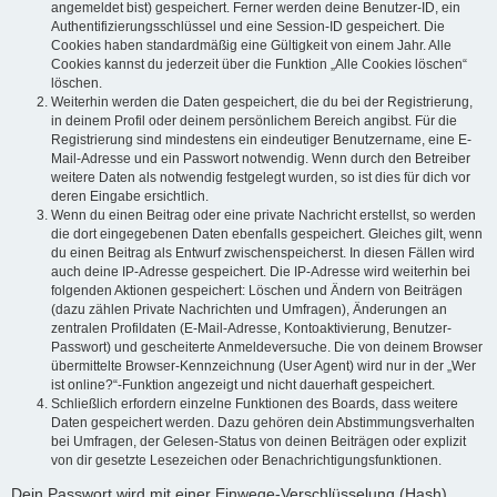
angemeldet bist) gespeichert. Ferner werden deine Benutzer-ID, ein
Authentifizierungsschlüssel und eine Session-ID gespeichert. Die
Cookies haben standardmäßig eine Gültigkeit von einem Jahr. Alle
Cookies kannst du jederzeit über die Funktion „Alle Cookies löschen“
löschen.
Weiterhin werden die Daten gespeichert, die du bei der Registrierung,
in deinem Profil oder deinem persönlichem Bereich angibst. Für die
Registrierung sind mindestens ein eindeutiger Benutzername, eine E-
Mail-Adresse und ein Passwort notwendig. Wenn durch den Betreiber
weitere Daten als notwendig festgelegt wurden, so ist dies für dich vor
deren Eingabe ersichtlich.
Wenn du einen Beitrag oder eine private Nachricht erstellst, so werden
die dort eingegebenen Daten ebenfalls gespeichert. Gleiches gilt, wenn
du einen Beitrag als Entwurf zwischenspeicherst. In diesen Fällen wird
auch deine IP-Adresse gespeichert. Die IP-Adresse wird weiterhin bei
folgenden Aktionen gespeichert: Löschen und Ändern von Beiträgen
(dazu zählen Private Nachrichten und Umfragen), Änderungen an
zentralen Profildaten (E-Mail-Adresse, Kontoaktivierung, Benutzer-
Passwort) und gescheiterte Anmeldeversuche. Die von deinem Browser
übermittelte Browser-Kennzeichnung (User Agent) wird nur in der „Wer
ist online?“-Funktion angezeigt und nicht dauerhaft gespeichert.
Schließlich erfordern einzelne Funktionen des Boards, dass weitere
Daten gespeichert werden. Dazu gehören dein Abstimmungsverhalten
bei Umfragen, der Gelesen-Status von deinen Beiträgen oder explizit
von dir gesetzte Lesezeichen oder Benachrichtigungsfunktionen.
Dein Passwort wird mit einer Einwege-Verschlüsselung (Hash)