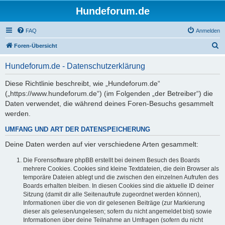
Hundeforum.de
FAQ
Anmelden
S
Foren-Übersicht
u
Hundeforum.de - Datenschutzerklärung
c
h
Diese Richtlinie beschreibt, wie „Hundeforum.de“
(„https://www.hundeforum.de“) (im Folgenden „der Betreiber“) die
e
Daten verwendet, die während deines Foren-Besuchs gesammelt
werden.
UMFANG UND ART DER DATENSPEICHERUNG
Deine Daten werden auf vier verschiedene Arten gesammelt:
Die Forensoftware phpBB erstellt bei deinem Besuch des Boards
mehrere Cookies. Cookies sind kleine Textdateien, die dein Browser als
temporäre Dateien ablegt und die zwischen den einzelnen Aufrufen des
Boards erhalten bleiben. In diesen Cookies sind die aktuelle ID deiner
Sitzung (damit dir alle Seitenaufrufe zugeordnet werden können),
Informationen über die von dir gelesenen Beiträge (zur Markierung
dieser als gelesen/ungelesen; sofern du nicht angemeldet bist) sowie
Informationen über deine Teilnahme an Umfragen (sofern du nicht