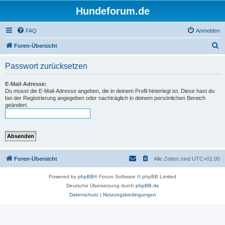
Hundeforum.de
FAQ
Anmelden
S
Foren-Übersicht
u
Passwort zurücksetzen
c
h
E-Mail-Adresse:
Du musst die E-Mail-Adresse angeben, die in deinem Profil hinterlegt ist. Diese hast du
e
bei der Registrierung angegeben oder nachträglich in deinem persönlichen Bereich
geändert.
Foren-Übersicht
Alle Zeiten sind
UTC+01:00
Powered by
phpBB
® Forum Software © phpBB Limited
Deutsche Übersetzung durch
phpBB.de
Datenschutz
|
Nutzungsbedingungen