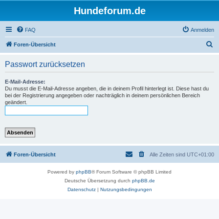
Hundeforum.de
FAQ
Anmelden
S
Foren-Übersicht
u
Passwort zurücksetzen
c
h
E-Mail-Adresse:
Du musst die E-Mail-Adresse angeben, die in deinem Profil hinterlegt ist. Diese hast du
e
bei der Registrierung angegeben oder nachträglich in deinem persönlichen Bereich
geändert.
Foren-Übersicht
Alle Zeiten sind
UTC+01:00
Powered by
phpBB
® Forum Software © phpBB Limited
Deutsche Übersetzung durch
phpBB.de
Datenschutz
|
Nutzungsbedingungen