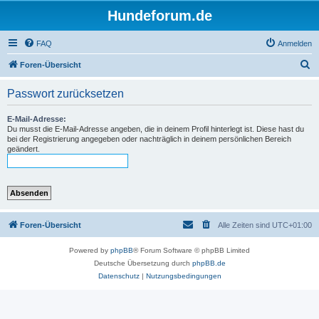
Hundeforum.de
FAQ
Anmelden
S
Foren-Übersicht
u
Passwort zurücksetzen
c
h
E-Mail-Adresse:
Du musst die E-Mail-Adresse angeben, die in deinem Profil hinterlegt ist. Diese hast du
e
bei der Registrierung angegeben oder nachträglich in deinem persönlichen Bereich
geändert.
Foren-Übersicht
Alle Zeiten sind
UTC+01:00
Powered by
phpBB
® Forum Software © phpBB Limited
Deutsche Übersetzung durch
phpBB.de
Datenschutz
|
Nutzungsbedingungen