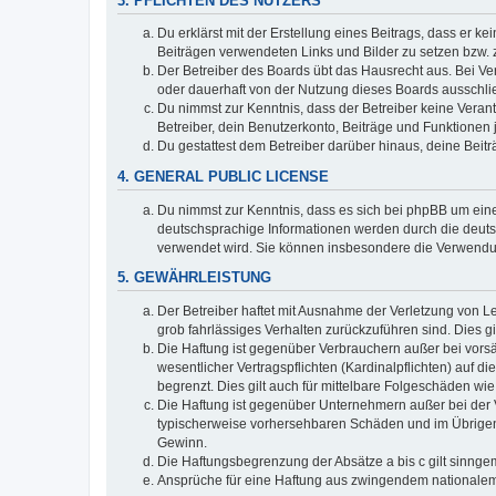
3. PFLICHTEN DES NUTZERS
Du erklärst mit der Erstellung eines Beitrags, dass er ke
Beiträgen verwendeten Links und Bilder zu setzen bzw.
Der Betreiber des Boards übt das Hausrecht aus. Bei V
oder dauerhaft von der Nutzung dieses Boards ausschlie
Du nimmst zur Kenntnis, dass der Betreiber keine Verantw
Betreiber, dein Benutzerkonto, Beiträge und Funktionen 
Du gestattest dem Betreiber darüber hinaus, deine Beit
4. GENERAL PUBLIC LICENSE
Du nimmst zur Kenntnis, dass es sich bei phpBB um eine
deutschsprachige Informationen werden durch die deu
verwendet wird. Sie können insbesondere die Verwendun
5. GEWÄHRLEISTUNG
Der Betreiber haftet mit Ausnahme der Verletzung von Le
grob fahrlässiges Verhalten zurückzuführen sind. Dies 
Die Haftung ist gegenüber Verbrauchern außer bei vors
wesentlicher Vertragspflichten (Kardinalpflichten) auf
begrenzt. Dies gilt auch für mittelbare Folgeschäden 
Die Haftung ist gegenüber Unternehmern außer bei der V
typischerweise vorhersehbaren Schäden und im Übrigen 
Gewinn.
Die Haftungsbegrenzung der Absätze a bis c gilt sinnge
Ansprüche für eine Haftung aus zwingendem nationalem