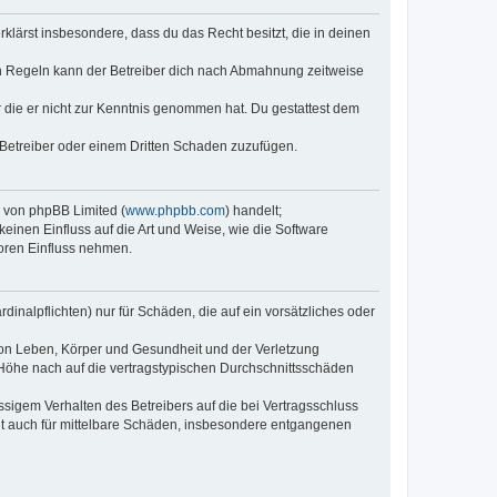
erklärst insbesondere, dass du das Recht besitzt, die in deinen
n Regeln kann der Betreiber dich nach Abmahnung zeitweise
er die er nicht zur Kenntnis genommen hat. Du gestattest dem
 Betreiber oder einem Dritten Schaden zuzufügen.
e von phpBB Limited (
www.phpbb.com
) handelt;
keinen Einfluss auf die Art und Weise, wie die Software
oren Einfluss nehmen.
inalpflichten) nur für Schäden, die auf ein vorsätzliches oder
von Leben, Körper und Gesundheit und der Verletzung
r Höhe nach auf die vertragstypischen Durchschnittsschäden
sigem Verhalten des Betreibers auf die bei Vertragsschluss
lt auch für mittelbare Schäden, insbesondere entgangenen