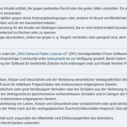
ine Inhalte enthält, die gegen geltendes Recht oder die guten Sitten verstoßen. Du 
 zu verwenden.
erstößen gegen diese Nutzungsbedingungen oder anderer im Board veröffentlichte
ßen und dir ein Hausverbot erteilen.
ortung für die Inhalte von Beiträgen übernimmt, die er nicht selbst erstellt hat od
jederzeit zu löschen oder zu sperren.
räge abzuändern, sofern sie gegen o. g. Regeln verstoßen oder geeignet sind, dem
 unter der „
GNU General Public License v2
“ (GPL) bereitgestellten Foren-Softwar
tschsprachige Community unter
www.phpbb.de
zur Verfügung gestellt. Beide haben 
g der Software für bestimmte Zwecke nicht untersagen oder auf Inhalte fremder F
ben, Körper und Gesundheit und der Verletzung wesentlicher Vertragspflichten (Kard
gilt auch für mittelbare Folgeschäden wie insbesondere entgangenen Gewinn.
ätzlichem oder grob fahrlässigem Verhalten oder bei Schäden aus der Verletzung 
 die bei Vertragsschluss typischerweise vorhersehbaren Schäden und im übrigen de
wie insbesondere entgangenen Gewinn.
erletzung von Leben, Körper und Gesundheit oder vorsätzlichem oder grob fahrläs
der Höhe nach auf die vertragstypischen Durchschnittsschäden begrenzt. Dies gi
mäß auch zugunsten der Mitarbeiter und Erfüllungsgehilfen des Betreibers.
 Recht bleiben unberührt.