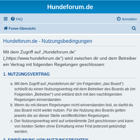
Hundeforum.de
FAQ
Anmelden
S
Foren-Übersicht
u
Hundeforum.de - Nutzungsbedingungen
c
h
Mit dem Zugriff auf „Hundeforum.de“
(„https://www.hundeforum.de“) wird zwischen dir und dem Betreiber
e
ein Vertrag mit folgenden Regelungen geschlossen:
1. NUTZUNGSVERTRAG
Mit dem Zugriff auf „Hundeforum.de“ (im Folgenden „das Board“)
schließt du einen Nutzungsvertrag mit dem Betreiber des Boards ab (im
Folgenden „Betreiber“) und erklärst dich mit den nachfolgenden
Regelungen einverstanden.
Wenn du mit diesen Regelungen nicht einverstanden bist, so darfst du
das Board nicht weiter nutzen. Für die Nutzung des Boards gelten
jeweils die an dieser Stelle veröffentlichten Regelungen.
Der Nutzungsvertrag wird auf unbestimmte Zeit geschlossen und kann
von beiden Seiten ohne Einhaltung einer Frist jederzeit gekündigt
werden.