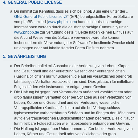
4. GENERAL PUBLIC LICENSE
Du nimmst zur Kenntnis, dass es sich bei phpBB um eine unter der „
GNU General Public License v2
“ (GPL) bereitgestellten Foren-Software
von phpBB Limited (
www.phpbb.com
) handelt; deutschsprachige
Informationen werden durch die deutschsprachige Community unter
www.phpbb.de
zur Verfügung gestellt. Beide haben keinen Einfluss auf
die Art und Weise, wie die Software verwendet wird. Sie können
insbesondere die Verwendung der Software für bestimmte Zwecke nicht
untersagen oder auf Inhalte fremder Foren Einfluss nehmen.
5. GEWÄHRLEISTUNG
Der Betreiber haftet mit Ausnahme der Verletzung von Leben, Körper
und Gesundheit und der Verletzung wesentlicher Vertragspflichten
(Kardinalpflichten) nur für Schäden, die auf ein vorsätzliches oder grob
fahrlässiges Verhalten zurückzuführen sind. Dies gilt auch für mittelbare
Folgeschäden wie insbesondere entgangenen Gewinn.
Die Haftung ist gegenüber Verbrauchern außer bei vorsätzlichem oder
grob fahrlässigem Verhalten oder bei Schäden aus der Verletzung von
Leben, Körper und Gesundheit und der Verletzung wesentlicher
Vertragspflichten (Kardinalpflichten) auf die bei Vertragsschluss
typischerweise vorhersehbaren Schäden und im übrigen der Höhe nach
auf die vertragstypischen Durchschnittsschäden begrenzt. Dies gilt auch
für mittelbare Folgeschäden wie insbesondere entgangenen Gewinn.
Die Haftung ist gegenüber Unternehmern außer bei der Verletzung von
Leben, Körper und Gesundheit oder vorsätzlichem oder grob