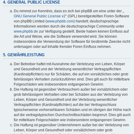
4. GENERAL PUBLIC LICENSE
Du nimmst zur Kenntnis, dass es sich bei phpBB um eine unter der „
GNU General Public License v2
“ (GPL) bereitgestellten Foren-Software
von phpBB Limited (
www.phpbb.com
) handelt; deutschsprachige
Informationen werden durch die deutschsprachige Community unter
www.phpbb.de
zur Verfügung gestellt. Beide haben keinen Einfluss auf
die Art und Weise, wie die Software verwendet wird. Sie können
insbesondere die Verwendung der Software für bestimmte Zwecke nicht
untersagen oder auf Inhalte fremder Foren Einfluss nehmen.
5. GEWÄHRLEISTUNG
Der Betreiber haftet mit Ausnahme der Verletzung von Leben, Körper
und Gesundheit und der Verletzung wesentlicher Vertragspflichten
(Kardinalpflichten) nur für Schäden, die auf ein vorsätzliches oder grob
fahrlässiges Verhalten zurückzuführen sind. Dies gilt auch für mittelbare
Folgeschäden wie insbesondere entgangenen Gewinn.
Die Haftung ist gegenüber Verbrauchern außer bei vorsätzlichem oder
grob fahrlässigem Verhalten oder bei Schäden aus der Verletzung von
Leben, Körper und Gesundheit und der Verletzung wesentlicher
Vertragspflichten (Kardinalpflichten) auf die bei Vertragsschluss
typischerweise vorhersehbaren Schäden und im übrigen der Höhe nach
auf die vertragstypischen Durchschnittsschäden begrenzt. Dies gilt auch
für mittelbare Folgeschäden wie insbesondere entgangenen Gewinn.
Die Haftung ist gegenüber Unternehmern außer bei der Verletzung von
Leben, Körper und Gesundheit oder vorsätzlichem oder grob