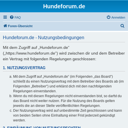
Hundeforum.de
FAQ
Anmelden
S
Foren-Übersicht
u
Hundeforum.de - Nutzungsbedingungen
c
h
Mit dem Zugriff auf „Hundeforum.de“
(„https://www.hundeforum.de“) wird zwischen dir und dem Betreiber
e
ein Vertrag mit folgenden Regelungen geschlossen:
1. NUTZUNGSVERTRAG
Mit dem Zugriff auf „Hundeforum.de“ (im Folgenden „das Board“)
schließt du einen Nutzungsvertrag mit dem Betreiber des Boards ab (im
Folgenden „Betreiber“) und erklärst dich mit den nachfolgenden
Regelungen einverstanden.
Wenn du mit diesen Regelungen nicht einverstanden bist, so darfst du
das Board nicht weiter nutzen. Für die Nutzung des Boards gelten
jeweils die an dieser Stelle veröffentlichten Regelungen.
Der Nutzungsvertrag wird auf unbestimmte Zeit geschlossen und kann
von beiden Seiten ohne Einhaltung einer Frist jederzeit gekündigt
werden.