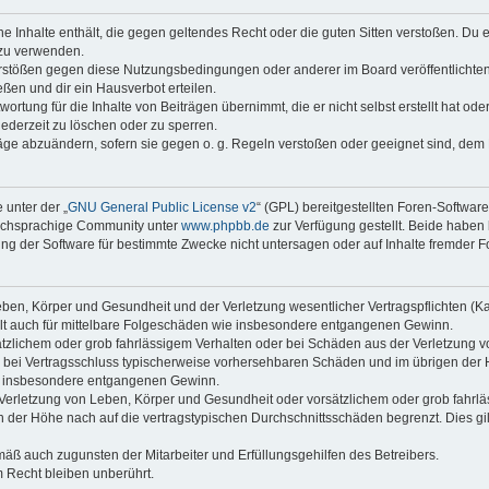
ine Inhalte enthält, die gegen geltendes Recht oder die guten Sitten verstoßen. Du 
 zu verwenden.
erstößen gegen diese Nutzungsbedingungen oder anderer im Board veröffentlichte
ßen und dir ein Hausverbot erteilen.
ortung für die Inhalte von Beiträgen übernimmt, die er nicht selbst erstellt hat od
jederzeit zu löschen oder zu sperren.
räge abzuändern, sofern sie gegen o. g. Regeln verstoßen oder geeignet sind, dem
 unter der „
GNU General Public License v2
“ (GPL) bereitgestellten Foren-Softwar
tschsprachige Community unter
www.phpbb.de
zur Verfügung gestellt. Beide haben 
g der Software für bestimmte Zwecke nicht untersagen oder auf Inhalte fremder F
ben, Körper und Gesundheit und der Verletzung wesentlicher Vertragspflichten (Kard
gilt auch für mittelbare Folgeschäden wie insbesondere entgangenen Gewinn.
ätzlichem oder grob fahrlässigem Verhalten oder bei Schäden aus der Verletzung 
 die bei Vertragsschluss typischerweise vorhersehbaren Schäden und im übrigen de
wie insbesondere entgangenen Gewinn.
erletzung von Leben, Körper und Gesundheit oder vorsätzlichem oder grob fahrläs
der Höhe nach auf die vertragstypischen Durchschnittsschäden begrenzt. Dies gi
mäß auch zugunsten der Mitarbeiter und Erfüllungsgehilfen des Betreibers.
 Recht bleiben unberührt.