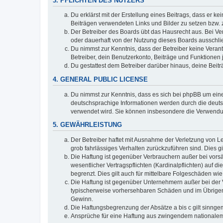
3. PFLICHTEN DES NUTZERS
Du erklärst mit der Erstellung eines Beitrags, dass er ke
Beiträgen verwendeten Links und Bilder zu setzen bzw.
Der Betreiber des Boards übt das Hausrecht aus. Bei V
oder dauerhaft von der Nutzung dieses Boards ausschlie
Du nimmst zur Kenntnis, dass der Betreiber keine Verantw
Betreiber, dein Benutzerkonto, Beiträge und Funktionen 
Du gestattest dem Betreiber darüber hinaus, deine Beit
4. GENERAL PUBLIC LICENSE
Du nimmst zur Kenntnis, dass es sich bei phpBB um eine
deutschsprachige Informationen werden durch die deu
verwendet wird. Sie können insbesondere die Verwendun
5. GEWÄHRLEISTUNG
Der Betreiber haftet mit Ausnahme der Verletzung von Le
grob fahrlässiges Verhalten zurückzuführen sind. Dies 
Die Haftung ist gegenüber Verbrauchern außer bei vors
wesentlicher Vertragspflichten (Kardinalpflichten) auf
begrenzt. Dies gilt auch für mittelbare Folgeschäden 
Die Haftung ist gegenüber Unternehmern außer bei der V
typischerweise vorhersehbaren Schäden und im Übrigen 
Gewinn.
Die Haftungsbegrenzung der Absätze a bis c gilt sinnge
Ansprüche für eine Haftung aus zwingendem nationalem