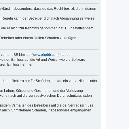
erklärst insbesondere, dass du das Recht besitzt, die in deinen
n Regeln kann der Betreiber dich nach Abmahnung zeitweise
er die er nicht zur Kenntnis genommen hat. Du gestattest dem
 Betreiber oder einem Dritten Schaden zuzufügen.
e von phpBB Limited (
www.phpbb.com
) handelt;
keinen Einfluss auf die Art und Weise, wie die Software
oren Einfluss nehmen.
inalpflichten) nur für Schäden, die auf ein vorsätzliches oder
von Leben, Körper und Gesundheit und der Verletzung
r Höhe nach auf die vertragstypischen Durchschnittsschäden
sigem Verhalten des Betreibers auf die bei Vertragsschluss
lt auch für mittelbare Schäden, insbesondere entgangenen