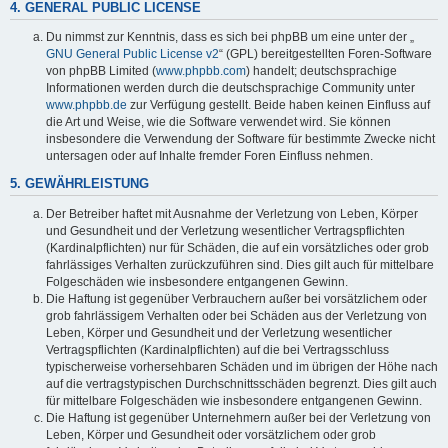
4. GENERAL PUBLIC LICENSE
Du nimmst zur Kenntnis, dass es sich bei phpBB um eine unter der „
GNU General Public License v2
“ (GPL) bereitgestellten Foren-Software
von phpBB Limited (
www.phpbb.com
) handelt; deutschsprachige
Informationen werden durch die deutschsprachige Community unter
www.phpbb.de
zur Verfügung gestellt. Beide haben keinen Einfluss auf
die Art und Weise, wie die Software verwendet wird. Sie können
insbesondere die Verwendung der Software für bestimmte Zwecke nicht
untersagen oder auf Inhalte fremder Foren Einfluss nehmen.
5. GEWÄHRLEISTUNG
Der Betreiber haftet mit Ausnahme der Verletzung von Leben, Körper
und Gesundheit und der Verletzung wesentlicher Vertragspflichten
(Kardinalpflichten) nur für Schäden, die auf ein vorsätzliches oder grob
fahrlässiges Verhalten zurückzuführen sind. Dies gilt auch für mittelbare
Folgeschäden wie insbesondere entgangenen Gewinn.
Die Haftung ist gegenüber Verbrauchern außer bei vorsätzlichem oder
grob fahrlässigem Verhalten oder bei Schäden aus der Verletzung von
Leben, Körper und Gesundheit und der Verletzung wesentlicher
Vertragspflichten (Kardinalpflichten) auf die bei Vertragsschluss
typischerweise vorhersehbaren Schäden und im übrigen der Höhe nach
auf die vertragstypischen Durchschnittsschäden begrenzt. Dies gilt auch
für mittelbare Folgeschäden wie insbesondere entgangenen Gewinn.
Die Haftung ist gegenüber Unternehmern außer bei der Verletzung von
Leben, Körper und Gesundheit oder vorsätzlichem oder grob