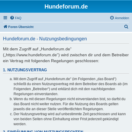
Hundeforum.de
FAQ
Anmelden
S
Foren-Übersicht
u
Hundeforum.de - Nutzungsbedingungen
c
h
Mit dem Zugriff auf „Hundeforum.de“
(„https://www.hundeforum.de“) wird zwischen dir und dem Betreiber
e
ein Vertrag mit folgenden Regelungen geschlossen:
1. NUTZUNGSVERTRAG
Mit dem Zugriff auf „Hundeforum.de“ (im Folgenden „das Board“)
schließt du einen Nutzungsvertrag mit dem Betreiber des Boards ab (im
Folgenden „Betreiber“) und erklärst dich mit den nachfolgenden
Regelungen einverstanden.
Wenn du mit diesen Regelungen nicht einverstanden bist, so darfst du
das Board nicht weiter nutzen. Für die Nutzung des Boards gelten
jeweils die an dieser Stelle veröffentlichten Regelungen.
Der Nutzungsvertrag wird auf unbestimmte Zeit geschlossen und kann
von beiden Seiten ohne Einhaltung einer Frist jederzeit gekündigt
werden.