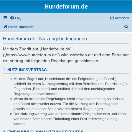
Hundeforum.de
FAQ
Anmelden
S
Foren-Übersicht
u
Hundeforum.de - Nutzungsbedingungen
c
h
Mit dem Zugriff auf „Hundeforum.de“
(„https://www.hundeforum.de“) wird zwischen dir und dem Betreiber
e
ein Vertrag mit folgenden Regelungen geschlossen:
1. NUTZUNGSVERTRAG
Mit dem Zugriff auf „Hundeforum.de“ (im Folgenden „das Board“)
schließt du einen Nutzungsvertrag mit dem Betreiber des Boards ab (im
Folgenden „Betreiber“) und erklärst dich mit den nachfolgenden
Regelungen einverstanden.
Wenn du mit diesen Regelungen nicht einverstanden bist, so darfst du
das Board nicht weiter nutzen. Für die Nutzung des Boards gelten
jeweils die an dieser Stelle veröffentlichten Regelungen.
Der Nutzungsvertrag wird auf unbestimmte Zeit geschlossen und kann
von beiden Seiten ohne Einhaltung einer Frist jederzeit gekündigt
werden.