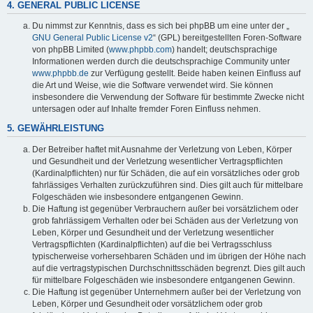
4. GENERAL PUBLIC LICENSE
Du nimmst zur Kenntnis, dass es sich bei phpBB um eine unter der „
GNU General Public License v2
“ (GPL) bereitgestellten Foren-Software
von phpBB Limited (
www.phpbb.com
) handelt; deutschsprachige
Informationen werden durch die deutschsprachige Community unter
www.phpbb.de
zur Verfügung gestellt. Beide haben keinen Einfluss auf
die Art und Weise, wie die Software verwendet wird. Sie können
insbesondere die Verwendung der Software für bestimmte Zwecke nicht
untersagen oder auf Inhalte fremder Foren Einfluss nehmen.
5. GEWÄHRLEISTUNG
Der Betreiber haftet mit Ausnahme der Verletzung von Leben, Körper
und Gesundheit und der Verletzung wesentlicher Vertragspflichten
(Kardinalpflichten) nur für Schäden, die auf ein vorsätzliches oder grob
fahrlässiges Verhalten zurückzuführen sind. Dies gilt auch für mittelbare
Folgeschäden wie insbesondere entgangenen Gewinn.
Die Haftung ist gegenüber Verbrauchern außer bei vorsätzlichem oder
grob fahrlässigem Verhalten oder bei Schäden aus der Verletzung von
Leben, Körper und Gesundheit und der Verletzung wesentlicher
Vertragspflichten (Kardinalpflichten) auf die bei Vertragsschluss
typischerweise vorhersehbaren Schäden und im übrigen der Höhe nach
auf die vertragstypischen Durchschnittsschäden begrenzt. Dies gilt auch
für mittelbare Folgeschäden wie insbesondere entgangenen Gewinn.
Die Haftung ist gegenüber Unternehmern außer bei der Verletzung von
Leben, Körper und Gesundheit oder vorsätzlichem oder grob