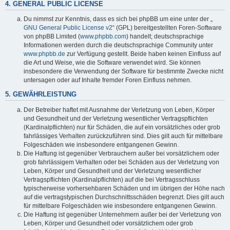
4. GENERAL PUBLIC LICENSE
Du nimmst zur Kenntnis, dass es sich bei phpBB um eine unter der „
GNU General Public License v2
“ (GPL) bereitgestellten Foren-Software
von phpBB Limited (
www.phpbb.com
) handelt; deutschsprachige
Informationen werden durch die deutschsprachige Community unter
www.phpbb.de
zur Verfügung gestellt. Beide haben keinen Einfluss auf
die Art und Weise, wie die Software verwendet wird. Sie können
insbesondere die Verwendung der Software für bestimmte Zwecke nicht
untersagen oder auf Inhalte fremder Foren Einfluss nehmen.
5. GEWÄHRLEISTUNG
Der Betreiber haftet mit Ausnahme der Verletzung von Leben, Körper
und Gesundheit und der Verletzung wesentlicher Vertragspflichten
(Kardinalpflichten) nur für Schäden, die auf ein vorsätzliches oder grob
fahrlässiges Verhalten zurückzuführen sind. Dies gilt auch für mittelbare
Folgeschäden wie insbesondere entgangenen Gewinn.
Die Haftung ist gegenüber Verbrauchern außer bei vorsätzlichem oder
grob fahrlässigem Verhalten oder bei Schäden aus der Verletzung von
Leben, Körper und Gesundheit und der Verletzung wesentlicher
Vertragspflichten (Kardinalpflichten) auf die bei Vertragsschluss
typischerweise vorhersehbaren Schäden und im übrigen der Höhe nach
auf die vertragstypischen Durchschnittsschäden begrenzt. Dies gilt auch
für mittelbare Folgeschäden wie insbesondere entgangenen Gewinn.
Die Haftung ist gegenüber Unternehmern außer bei der Verletzung von
Leben, Körper und Gesundheit oder vorsätzlichem oder grob