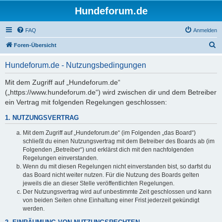
Hundeforum.de
FAQ
Anmelden
S
Foren-Übersicht
u
Hundeforum.de - Nutzungsbedingungen
c
h
Mit dem Zugriff auf „Hundeforum.de“
(„https://www.hundeforum.de“) wird zwischen dir und dem Betreiber
e
ein Vertrag mit folgenden Regelungen geschlossen:
1. NUTZUNGSVERTRAG
Mit dem Zugriff auf „Hundeforum.de“ (im Folgenden „das Board“)
schließt du einen Nutzungsvertrag mit dem Betreiber des Boards ab (im
Folgenden „Betreiber“) und erklärst dich mit den nachfolgenden
Regelungen einverstanden.
Wenn du mit diesen Regelungen nicht einverstanden bist, so darfst du
das Board nicht weiter nutzen. Für die Nutzung des Boards gelten
jeweils die an dieser Stelle veröffentlichten Regelungen.
Der Nutzungsvertrag wird auf unbestimmte Zeit geschlossen und kann
von beiden Seiten ohne Einhaltung einer Frist jederzeit gekündigt
werden.