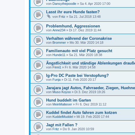
von
Dansythepoodle
»
Sa 4. Apr 2020 17:00
Lasst ihr eure Hunde fasten?
von
Fritz
»
Sa 21. Jul 2018 13:48
Problemhund, Aggressionen
von
Anne234
»
Di 17. Dez 2019 11:44
Verhalten während der Coronakrise
von
Brommer
»
Mo 30. Mär 2020 14:18
Familienauto mit viel Platz gesucht
von
Hunde11
»
Sa 21. Mär 2020 18:38
Ängstlichkeit und ständige Ablenkungen drauß
von
Finni1
»
Fr 6. Mär 2020 14:58
Ig-Pro DC Paste bei Verstopfung?
von
Funja
»
Di 11. Feb 2020 20:17
Jarajara jagt Autos, Fahrraeder, Ziegen, Huehner,
von
Muso Koyoo
»
Di 3. Dez 2019 19:26
Hund buddelt im Garten
von
MeinMalteser
»
Fr 6. Dez 2019 11:12
Kuddel findet Auto fahren zum kotzen
von
KuddelMuddel
»
Mi 19. Feb 2020 17:44
Jagt mit Fallen ?
von
Fritz
»
Do 9. Jan 2020 10:59