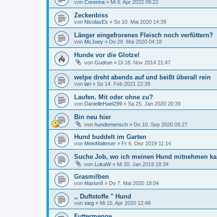
von
Corenna
»
Mi 6. Apr 2022 09:22
Zeckenbiss
von
NicolasEs
»
So 10. Mai 2020 14:39
Länger eingefrorenes Fleisch noch verfüttern?
von
McJoey
»
Do 28. Mai 2020 04:18
Hunde vor die Glotze!
von
Gudrun
»
Di 18. Nov 2014 21:47
welpe dreht abends auf und beißt überall rein
von
lari
»
So 14. Feb 2021 22:39
Laufen. Mit oder ohne zu?
von
DanielleHael299
»
Sa 25. Jan 2020 20:39
Bin neu hier
von
hundemensch
»
Do 10. Sep 2020 09:27
Hund buddelt im Garten
von
MeinMalteser
»
Fr 6. Dez 2019 11:14
Suche Job, wo ich meinen Hund mitnehmen k
von
LukaW
»
Mi 30. Jan 2019 18:34
Grasmilben
von
MarionII
»
Do 7. Mai 2020 18:04
,, Duftstoffe " Hund
von
sieg
»
Mi 15. Apr 2020 12:48
Futtermenge