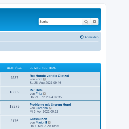
Suche
Erweiterte Suche
Anmelden
BEITRÄGE
LETZTER BEITRAG
L
Re: Hunde vor die Glotze!
B
4537
e
N
von
Fritz
t
e
Sa 28. Aug 2021 09:46
e
z
u
t
e
L
Re: Hilfe
B
18809
i
e
s
e
N
von
Fritz
r
t
t
e
Do 29. Feb 2024 07:35
e
t
B
e
z
u
e
r
t
e
L
Probleme mit älterem Hund
B
18279
i
i
B
r
e
s
e
N
von
Corenna
t
e
r
t
t
e
Mi 6. Apr 2022 09:22
e
r
i
t
B
e
ä
z
u
a
t
e
r
t
e
L
Grasmilben
B
g
r
2176
i
i
B
r
e
s
g
e
N
von
MarionII
a
t
e
r
t
t
e
Do 7. Mai 2020 18:04
g
e
r
i
t
B
e
z
u