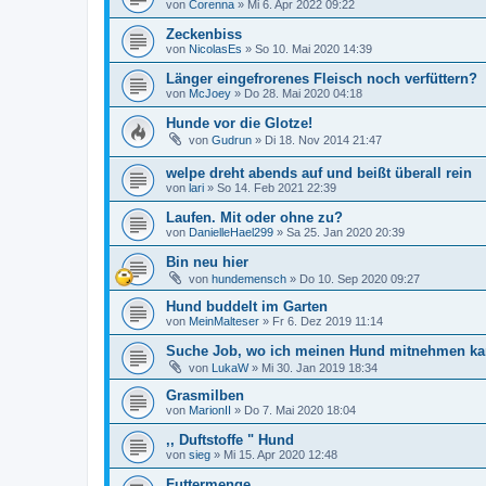
von
Corenna
»
Mi 6. Apr 2022 09:22
Zeckenbiss
von
NicolasEs
»
So 10. Mai 2020 14:39
Länger eingefrorenes Fleisch noch verfüttern?
von
McJoey
»
Do 28. Mai 2020 04:18
Hunde vor die Glotze!
von
Gudrun
»
Di 18. Nov 2014 21:47
welpe dreht abends auf und beißt überall rein
von
lari
»
So 14. Feb 2021 22:39
Laufen. Mit oder ohne zu?
von
DanielleHael299
»
Sa 25. Jan 2020 20:39
Bin neu hier
von
hundemensch
»
Do 10. Sep 2020 09:27
Hund buddelt im Garten
von
MeinMalteser
»
Fr 6. Dez 2019 11:14
Suche Job, wo ich meinen Hund mitnehmen k
von
LukaW
»
Mi 30. Jan 2019 18:34
Grasmilben
von
MarionII
»
Do 7. Mai 2020 18:04
,, Duftstoffe " Hund
von
sieg
»
Mi 15. Apr 2020 12:48
Futtermenge