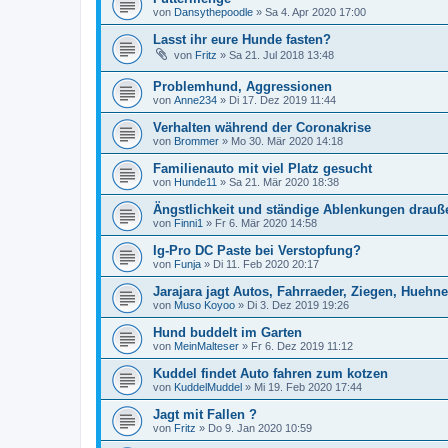
von
Dansythepoodle
»
Sa 4. Apr 2020 17:00
Lasst ihr eure Hunde fasten?
von
Fritz
»
Sa 21. Jul 2018 13:48
Problemhund, Aggressionen
von
Anne234
»
Di 17. Dez 2019 11:44
Verhalten während der Coronakrise
von
Brommer
»
Mo 30. Mär 2020 14:18
Familienauto mit viel Platz gesucht
von
Hunde11
»
Sa 21. Mär 2020 18:38
Ängstlichkeit und ständige Ablenkungen drauß
von
Finni1
»
Fr 6. Mär 2020 14:58
Ig-Pro DC Paste bei Verstopfung?
von
Funja
»
Di 11. Feb 2020 20:17
Jarajara jagt Autos, Fahrraeder, Ziegen, Huehner,
von
Muso Koyoo
»
Di 3. Dez 2019 19:26
Hund buddelt im Garten
von
MeinMalteser
»
Fr 6. Dez 2019 11:12
Kuddel findet Auto fahren zum kotzen
von
KuddelMuddel
»
Mi 19. Feb 2020 17:44
Jagt mit Fallen ?
von
Fritz
»
Do 9. Jan 2020 10:59