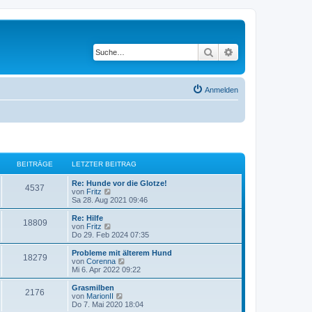
Suche
Erweiterte Suche
Anmelden
BEITRÄGE
LETZTER BEITRAG
L
Re: Hunde vor die Glotze!
B
4537
e
N
von
Fritz
t
e
Sa 28. Aug 2021 09:46
e
z
u
t
e
L
Re: Hilfe
B
18809
i
e
s
e
N
von
Fritz
r
t
t
e
Do 29. Feb 2024 07:35
e
t
B
e
z
u
e
r
t
e
L
Probleme mit älterem Hund
B
18279
i
i
B
r
e
s
e
N
von
Corenna
t
e
r
t
t
e
Mi 6. Apr 2022 09:22
e
r
i
t
B
e
ä
z
u
a
t
e
r
t
e
L
Grasmilben
B
g
r
2176
i
i
B
r
e
s
g
e
N
von
MarionII
a
t
e
r
t
t
e
Do 7. Mai 2020 18:04
g
e
r
i
t
B
e
z
u