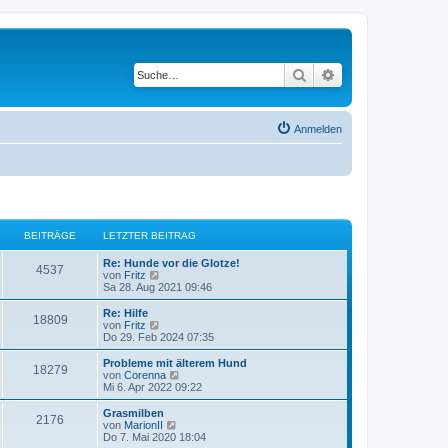
Suche
Erweiterte Suche
Anmelden
BEITRÄGE
LETZTER BEITRAG
L
Re: Hunde vor die Glotze!
B
4537
e
N
von
Fritz
t
e
Sa 28. Aug 2021 09:46
e
z
u
t
e
L
Re: Hilfe
B
18809
i
e
s
e
N
von
Fritz
r
t
t
e
Do 29. Feb 2024 07:35
e
t
B
e
z
u
e
r
t
e
L
Probleme mit älterem Hund
B
18279
i
i
B
r
e
s
e
N
von
Corenna
t
e
r
t
t
e
Mi 6. Apr 2022 09:22
e
r
i
t
B
e
ä
z
u
a
t
e
r
t
e
L
Grasmilben
B
g
r
2176
i
i
B
r
e
s
g
e
N
von
MarionII
a
t
e
r
t
t
e
Do 7. Mai 2020 18:04
g
e
r
i
t
B
e
z
u