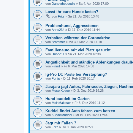
von
Dansythepoodle
»
Sa 4. Apr 2020 17:00
Lasst ihr eure Hunde fasten?
von
Fritz
»
Sa 21. Jul 2018 13:48
Problemhund, Aggressionen
von
Anne234
»
Di 17. Dez 2019 11:44
Verhalten während der Coronakrise
von
Brommer
»
Mo 30. Mär 2020 14:18
Familienauto mit viel Platz gesucht
von
Hunde11
»
Sa 21. Mär 2020 18:38
Ängstlichkeit und ständige Ablenkungen drauß
von
Finni1
»
Fr 6. Mär 2020 14:58
Ig-Pro DC Paste bei Verstopfung?
von
Funja
»
Di 11. Feb 2020 20:17
Jarajara jagt Autos, Fahrraeder, Ziegen, Huehner,
von
Muso Koyoo
»
Di 3. Dez 2019 19:26
Hund buddelt im Garten
von
MeinMalteser
»
Fr 6. Dez 2019 11:12
Kuddel findet Auto fahren zum kotzen
von
KuddelMuddel
»
Mi 19. Feb 2020 17:44
Jagt mit Fallen ?
von
Fritz
»
Do 9. Jan 2020 10:59