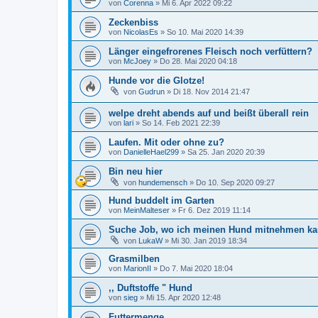
von
Corenna
»
Mi 6. Apr 2022 09:22
Zeckenbiss
von
NicolasEs
»
So 10. Mai 2020 14:39
Länger eingefrorenes Fleisch noch verfüttern?
von
McJoey
»
Do 28. Mai 2020 04:18
Hunde vor die Glotze!
von
Gudrun
»
Di 18. Nov 2014 21:47
welpe dreht abends auf und beißt überall rein
von
lari
»
So 14. Feb 2021 22:39
Laufen. Mit oder ohne zu?
von
DanielleHael299
»
Sa 25. Jan 2020 20:39
Bin neu hier
von
hundemensch
»
Do 10. Sep 2020 09:27
Hund buddelt im Garten
von
MeinMalteser
»
Fr 6. Dez 2019 11:14
Suche Job, wo ich meinen Hund mitnehmen k
von
LukaW
»
Mi 30. Jan 2019 18:34
Grasmilben
von
MarionII
»
Do 7. Mai 2020 18:04
,, Duftstoffe " Hund
von
sieg
»
Mi 15. Apr 2020 12:48
Futtermenge