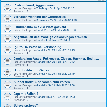
Problemhund, Aggressionen
Letzter Beitrag von
TobyDog
«
Do 2. Apr 2020 13:10
Antworten:
2
Verhalten während der Coronakrise
Letzter Beitrag von
Brommer
«
Mo 30. Mär 2020 14:18
Familienauto mit viel Platz gesucht
Letzter Beitrag von
Hunde11
«
Sa 21. Mär 2020 18:38
Ängstlichkeit und ständige Ablenkungen draußen
Letzter Beitrag von
Finni1
«
Fr 6. Mär 2020 14:58
Ig-Pro DC Paste bei Verstopfung?
Letzter Beitrag von
Gandalf
«
Sa 29. Feb 2020 16:43
Antworten:
1
Jarajara jagt Autos, Fahrraeder, Ziegen, Huehner, Esel .....
Letzter Beitrag von
Gandalf
«
Sa 29. Feb 2020 16:42
Antworten:
1
Hund buddelt im Garten
Letzter Beitrag von
Gandalf
«
Sa 29. Feb 2020 15:49
Antworten:
1
Kuddel findet Auto fahren zum kotzen
Letzter Beitrag von
Gandalf
«
Sa 29. Feb 2020 15:36
Antworten:
1
Jagt mit Fallen ?
Letzter Beitrag von
Gandalf
«
Mo 20. Jan 2020 14:23
Antworten:
5
Sylvesterstress?