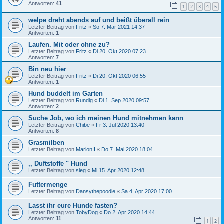
Antworten:
41
1
2
3
4
5
welpe dreht abends auf und beißt überall rein
Letzter Beitrag von
Fritz
«
So 7. Mär 2021 14:37
Antworten:
1
Laufen. Mit oder ohne zu?
Letzter Beitrag von
Fritz
«
Di 20. Okt 2020 07:23
Antworten:
7
Bin neu hier
Letzter Beitrag von
Fritz
«
Di 20. Okt 2020 06:55
Antworten:
1
Hund buddelt im Garten
Letzter Beitrag von
Rundig
«
Di 1. Sep 2020 09:57
Antworten:
2
Suche Job, wo ich meinen Hund mitnehmen kann
Letzter Beitrag von
Chibe
«
Fr 3. Jul 2020 13:40
Antworten:
8
Grasmilben
Letzter Beitrag von
MarionII
«
Do 7. Mai 2020 18:04
,, Duftstoffe " Hund
Letzter Beitrag von
sieg
«
Mi 15. Apr 2020 12:48
Futtermenge
Letzter Beitrag von
Dansythepoodle
«
Sa 4. Apr 2020 17:00
Lasst ihr eure Hunde fasten?
Letzter Beitrag von
TobyDog
«
Do 2. Apr 2020 14:44
Antworten:
11
1
2