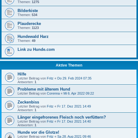
Themen:
1275
Bilderkiste
Themen:
534
Plauderecke
Themen:
1123
Hundewald Harz
Themen:
49
Link zu Hunde.com
Aktive Themen
Hilfe
Letzter Beitrag von
Fritz
«
Do 29. Feb 2024 07:35
Antworten:
1
Probleme mit älterem Hund
Letzter Beitrag von
Corenna
«
Mi 6. Apr 2022 09:22
Zeckenbiss
Letzter Beitrag von
Fritz
«
Fr 17. Dez 2021 14:49
Antworten:
1
Länger eingefrorenes Fleisch noch verfüttern?
Letzter Beitrag von
Fritz
«
Fr 17. Dez 2021 14:40
Antworten:
1
Hunde vor die Glotze!
Letzter Beitrag von
Fritz
«
Sa 28. Aug 2021 09:46