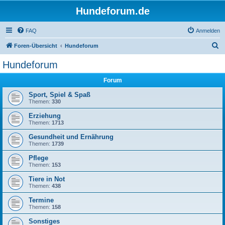
Hundeforum.de
FAQ
Anmelden
S
Foren-Übersicht
Hundeforum
u
Hundeforum
c
Forum
h
e
Sport, Spiel & Spaß
Themen:
330
Erziehung
Themen:
1713
Gesundheit und Ernährung
Themen:
1739
Pflege
Themen:
153
Tiere in Not
Themen:
438
Termine
Themen:
158
Sonstiges