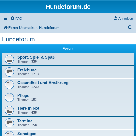
Hundeforum.de
FAQ
Anmelden
S
Foren-Übersicht
Hundeforum
u
Hundeforum
c
Forum
h
e
Sport, Spiel & Spaß
Themen:
330
Erziehung
Themen:
1713
Gesundheit und Ernährung
Themen:
1739
Pflege
Themen:
153
Tiere in Not
Themen:
438
Termine
Themen:
158
Sonstiges