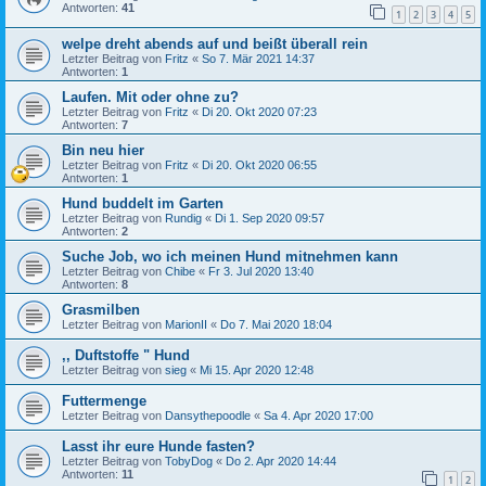
Antworten:
41
1
2
3
4
5
welpe dreht abends auf und beißt überall rein
Letzter Beitrag von
Fritz
«
So 7. Mär 2021 14:37
Antworten:
1
Laufen. Mit oder ohne zu?
Letzter Beitrag von
Fritz
«
Di 20. Okt 2020 07:23
Antworten:
7
Bin neu hier
Letzter Beitrag von
Fritz
«
Di 20. Okt 2020 06:55
Antworten:
1
Hund buddelt im Garten
Letzter Beitrag von
Rundig
«
Di 1. Sep 2020 09:57
Antworten:
2
Suche Job, wo ich meinen Hund mitnehmen kann
Letzter Beitrag von
Chibe
«
Fr 3. Jul 2020 13:40
Antworten:
8
Grasmilben
Letzter Beitrag von
MarionII
«
Do 7. Mai 2020 18:04
,, Duftstoffe " Hund
Letzter Beitrag von
sieg
«
Mi 15. Apr 2020 12:48
Futtermenge
Letzter Beitrag von
Dansythepoodle
«
Sa 4. Apr 2020 17:00
Lasst ihr eure Hunde fasten?
Letzter Beitrag von
TobyDog
«
Do 2. Apr 2020 14:44
Antworten:
11
1
2