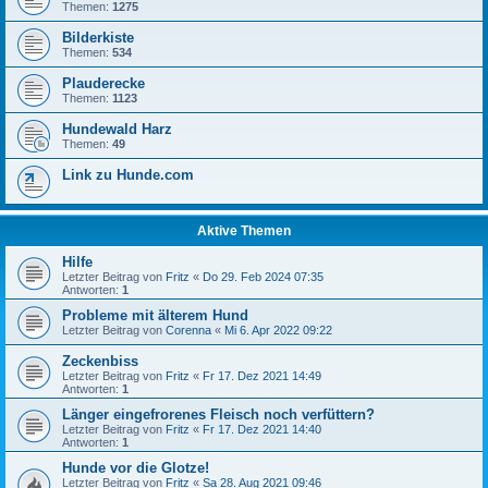
Themen:
1275
Bilderkiste
Themen:
534
Plauderecke
Themen:
1123
Hundewald Harz
Themen:
49
Link zu Hunde.com
Aktive Themen
Hilfe
Letzter Beitrag von
Fritz
«
Do 29. Feb 2024 07:35
Antworten:
1
Probleme mit älterem Hund
Letzter Beitrag von
Corenna
«
Mi 6. Apr 2022 09:22
Zeckenbiss
Letzter Beitrag von
Fritz
«
Fr 17. Dez 2021 14:49
Antworten:
1
Länger eingefrorenes Fleisch noch verfüttern?
Letzter Beitrag von
Fritz
«
Fr 17. Dez 2021 14:40
Antworten:
1
Hunde vor die Glotze!
Letzter Beitrag von
Fritz
«
Sa 28. Aug 2021 09:46