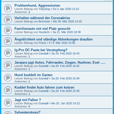
Problemhund, Aggressionen
Letzter Beitrag von
TobyDog
«
Do 2. Apr 2020 13:10
Antworten:
2
Verhalten während der Coronakrise
Letzter Beitrag von
Brommer
«
Mo 30. Mär 2020 14:18
Familienauto mit viel Platz gesucht
Letzter Beitrag von
Hunde11
«
Sa 21. Mär 2020 18:38
Ängstlichkeit und ständige Ablenkungen draußen
Letzter Beitrag von
Finni1
«
Fr 6. Mär 2020 14:58
Ig-Pro DC Paste bei Verstopfung?
Letzter Beitrag von
Gandalf
«
Sa 29. Feb 2020 16:43
Antworten:
1
Jarajara jagt Autos, Fahrraeder, Ziegen, Huehner, Esel .....
Letzter Beitrag von
Gandalf
«
Sa 29. Feb 2020 16:42
Antworten:
1
Hund buddelt im Garten
Letzter Beitrag von
Gandalf
«
Sa 29. Feb 2020 15:49
Antworten:
1
Kuddel findet Auto fahren zum kotzen
Letzter Beitrag von
Gandalf
«
Sa 29. Feb 2020 15:36
Antworten:
1
Jagt mit Fallen ?
Letzter Beitrag von
Gandalf
«
Mo 20. Jan 2020 14:23
Antworten:
5
Sylvesterstress?