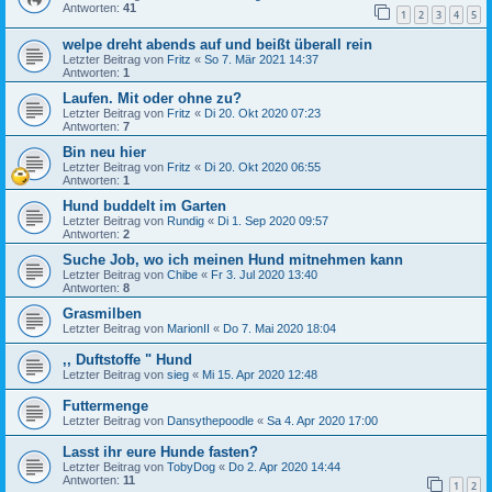
Antworten:
41
1
2
3
4
5
welpe dreht abends auf und beißt überall rein
Letzter Beitrag von
Fritz
«
So 7. Mär 2021 14:37
Antworten:
1
Laufen. Mit oder ohne zu?
Letzter Beitrag von
Fritz
«
Di 20. Okt 2020 07:23
Antworten:
7
Bin neu hier
Letzter Beitrag von
Fritz
«
Di 20. Okt 2020 06:55
Antworten:
1
Hund buddelt im Garten
Letzter Beitrag von
Rundig
«
Di 1. Sep 2020 09:57
Antworten:
2
Suche Job, wo ich meinen Hund mitnehmen kann
Letzter Beitrag von
Chibe
«
Fr 3. Jul 2020 13:40
Antworten:
8
Grasmilben
Letzter Beitrag von
MarionII
«
Do 7. Mai 2020 18:04
,, Duftstoffe " Hund
Letzter Beitrag von
sieg
«
Mi 15. Apr 2020 12:48
Futtermenge
Letzter Beitrag von
Dansythepoodle
«
Sa 4. Apr 2020 17:00
Lasst ihr eure Hunde fasten?
Letzter Beitrag von
TobyDog
«
Do 2. Apr 2020 14:44
Antworten:
11
1
2