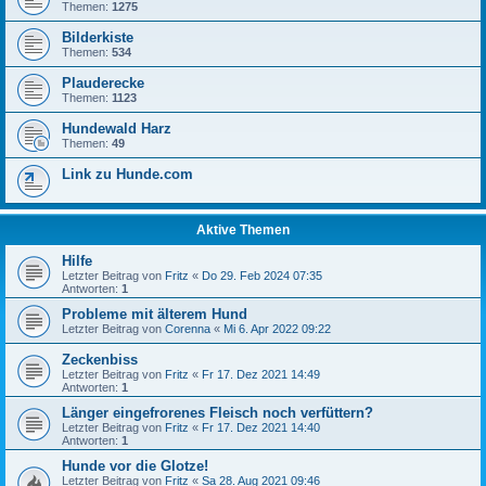
Themen:
1275
Bilderkiste
Themen:
534
Plauderecke
Themen:
1123
Hundewald Harz
Themen:
49
Link zu Hunde.com
Aktive Themen
Hilfe
Letzter Beitrag von
Fritz
«
Do 29. Feb 2024 07:35
Antworten:
1
Probleme mit älterem Hund
Letzter Beitrag von
Corenna
«
Mi 6. Apr 2022 09:22
Zeckenbiss
Letzter Beitrag von
Fritz
«
Fr 17. Dez 2021 14:49
Antworten:
1
Länger eingefrorenes Fleisch noch verfüttern?
Letzter Beitrag von
Fritz
«
Fr 17. Dez 2021 14:40
Antworten:
1
Hunde vor die Glotze!
Letzter Beitrag von
Fritz
«
Sa 28. Aug 2021 09:46