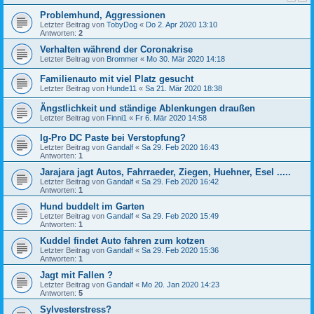
Problemhund, Aggressionen
Letzter Beitrag von
TobyDog
«
Do 2. Apr 2020 13:10
Antworten:
2
Verhalten während der Coronakrise
Letzter Beitrag von
Brommer
«
Mo 30. Mär 2020 14:18
Familienauto mit viel Platz gesucht
Letzter Beitrag von
Hunde11
«
Sa 21. Mär 2020 18:38
Ängstlichkeit und ständige Ablenkungen draußen
Letzter Beitrag von
Finni1
«
Fr 6. Mär 2020 14:58
Ig-Pro DC Paste bei Verstopfung?
Letzter Beitrag von
Gandalf
«
Sa 29. Feb 2020 16:43
Antworten:
1
Jarajara jagt Autos, Fahrraeder, Ziegen, Huehner, Esel .....
Letzter Beitrag von
Gandalf
«
Sa 29. Feb 2020 16:42
Antworten:
1
Hund buddelt im Garten
Letzter Beitrag von
Gandalf
«
Sa 29. Feb 2020 15:49
Antworten:
1
Kuddel findet Auto fahren zum kotzen
Letzter Beitrag von
Gandalf
«
Sa 29. Feb 2020 15:36
Antworten:
1
Jagt mit Fallen ?
Letzter Beitrag von
Gandalf
«
Mo 20. Jan 2020 14:23
Antworten:
5
Sylvesterstress?