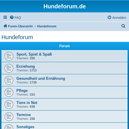
Hundeforum.de
FAQ
Anmelden
S
Foren-Übersicht
Hundeforum
u
Hundeforum
c
Forum
h
e
Sport, Spiel & Spaß
Themen:
330
Erziehung
Themen:
1713
Gesundheit und Ernährung
Themen:
1739
Pflege
Themen:
153
Tiere in Not
Themen:
438
Termine
Themen:
158
Sonstiges