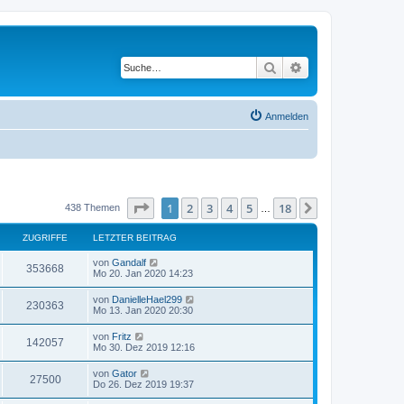
Suche
Erweiterte Suche
Anmelden
Seite
1
von
18
1
2
3
4
5
18
Nächste
438 Themen
…
ZUGRIFFE
LETZTER BEITRAG
L
von
Gandalf
Z
353668
e
Mo 20. Jan 2020 14:23
t
u
z
L
von
DanielleHael299
Z
230363
t
e
Mo 13. Jan 2020 20:30
g
e
t
r
u
z
L
von
Fritz
r
B
Z
142057
t
e
Mo 30. Dez 2019 12:16
e
g
e
t
i
i
r
u
z
t
L
von
Gator
r
B
Z
27500
t
r
e
f
Do 26. Dez 2019 19:37
e
g
e
a
t
i
i
r
u
g