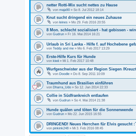
netter Rotti-Mix sucht nettes zu Hause
von
maja90
»
So 8. Jul 2012 18:14
Knut sucht dringend ein neues Zuhause
von
leines
»
Mo 29. Feb 2016 20:55
8 Mon. schlecht sozialisiert - hat gebissen - wir
von
Gudrun
»
Fr 16. Mai 2014 16:21
Urlaub in Sri Lanka - Hilfe f. auf Hochebene g
von
Teddy and me
»
Mo 6. Feb 2017 13:29
Erste-Hilfe Kurs für Hunde
von
kiwii
»
Mi 1. Feb 2017 10:48
Wurfgeschwister aus der Region Siegen /Kreuzt
von
Doodle
»
Do 8. Sep 2011 10:09
Traumhund aus Brasilien einführen
von
Dharra_Udo
»
So 12. Jan 2014 22:33
Collie in Südfrankreich entlaufen
von
Gudrun
»
So 4. Mai 2014 21:38
Hunde quälen und töten für die Sonnenwende
von
Gudrun
»
Mo 22. Jun 2015 16:55
DRINGEND! Neues Herrchen für Elvis gesucht :´
von
pinkink248
»
Mi 3. Feb 2016 08:45