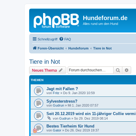
Hundeforum.de
Alles rund um den Hund
Schnellzugriff
FAQ
Foren-Übersicht
Hundeforum
Tiere in Not
Tiere in Not
Suche
Erw
Neues Thema
THEMEN
Jagt mit Fallen ?
von
Fritz
»
Do 9. Jan 2020 10:59
Sylvesterstress?
von
Gudrun
»
Mi 1. Jan 2020 07:57
Seit 20.12.2019 wird ein 11-jähriger Collie vermi
von
Gudrun
»
So 29. Dez 2019 08:14
Bestes Tierheim für Hund
von
Gator
»
Do 26. Dez 2019 19:37