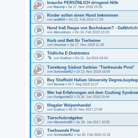
brauche PERSÖNLICH dringend Hilfe
von
Basenji
»
Sa 17. Nov 2018 15:58
Kinder sollen einen Hund bekommen
von
andi656
»
Do 21. Feb 2019 17:39
Hund fraß Raupe von Buchsbaum? - Gefährlich
von
Alexuskuss
»
Do 14. Feb 2019 10:23
Korb und Bett für Tierheime
von
Usostus
»
Sa 17. Nov 2018 11:38
Tödliche E-Drahtnetze
von
Gudrun
»
Do 21. Jul 2016 03:54
Tierettung Südost Serbien "Tierfreunde Pirot"
von
Schneddel62
»
Di 13. Nov 2018 16:00
Buy Sheffield Hallam University Degree,buyde
von
facexia
»
Di 7. Aug 2018 11:27
Wer hat Erfahrungen mit dem Cushing Syndro
von
Kunigunde52
»
Di 26. Jun 2018 19:44
Illegaler Welpenhandel
von
Gudrun
»
Mi 29. Nov 2017 17:56
Tierschutzratgeber
von
Alexandra88
»
Sa 28. Jan 2017 10:55
Tierfreunde Pirot
von
Schneddel62
»
So 25. Feb 2018 11:18