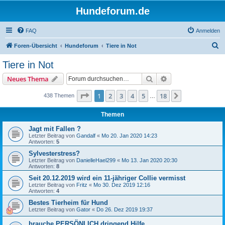
Hundeforum.de
FAQ
Anmelden
S
Foren-Übersicht
Hundeforum
Tiere in Not
u
Tiere in Not
c
Suche
Erweiterte Suche
Neues Thema
h
e
Seite
1
von
18
1
2
3
4
5
18
Nächste
438 Themen
…
Themen
Jagt mit Fallen ?
Letzter Beitrag von
Gandalf
«
Mo 20. Jan 2020 14:23
Antworten:
5
Sylvesterstress?
Letzter Beitrag von
DanielleHael299
«
Mo 13. Jan 2020 20:30
Antworten:
8
Seit 20.12.2019 wird ein 11-jähriger Collie vermisst
Letzter Beitrag von
Fritz
«
Mo 30. Dez 2019 12:16
Antworten:
4
Bestes Tierheim für Hund
Letzter Beitrag von
Gator
«
Do 26. Dez 2019 19:37
brauche PERSÖNLICH dringend Hilfe