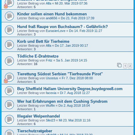
Letzter Beitrag von
Alfa
«
Mi 20. Mär 2019 07:36
Antworten:
5
Kinder sollen einen Hund bekommen
Letzter Beitrag von
andi656
«
Do 21. Feb 2019 17:39
Hund fraß Raupe von Buchsbaum? - Gefährlich?
Letzter Beitrag von
EurasierLove
«
Do 14. Feb 2019 11:27
Antworten:
3
Korb und Bett für Tierheime
Letzter Beitrag von
Alfa
«
Do 17. Jan 2019 00:17
Antworten:
3
Tödliche E-Drahtnetze
Letzter Beitrag von
Fritz
«
Sa 5. Jan 2019 14:15
Antworten:
16
1
2
Tierettung Südost Serbien "Tierfreunde Pirot"
Letzter Beitrag von
Usostus
«
Fr 7. Dez 2018 08:00
Antworten:
5
Buy Sheffield Hallam University Degree,buydegree8.com
Letzter Beitrag von
facexia
«
Di 7. Aug 2018 11:27
Wer hat Erfahrungen mit dem Cushing Syndrom
Letzter Beitrag von
Wuffin
«
Do 2. Aug 2018 18:04
Antworten:
1
Illegaler Welpenhandel
Letzter Beitrag von
Silvi23
«
Mi 23. Mai 2018 11:16
Antworten:
6
Tierschutzratgeber
Letzter Beitrag von
elfab98
«
Mi 14. Mär 2018 22:20