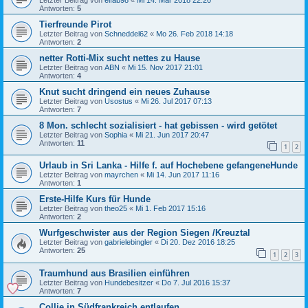
Antworten:
5
Tierfreunde Pirot
Letzter Beitrag von
Schneddel62
«
Mo 26. Feb 2018 14:18
Antworten:
2
netter Rotti-Mix sucht nettes zu Hause
Letzter Beitrag von
ABN
«
Mi 15. Nov 2017 21:01
Antworten:
4
Knut sucht dringend ein neues Zuhause
Letzter Beitrag von
Usostus
«
Mi 26. Jul 2017 07:13
Antworten:
7
8 Mon. schlecht sozialisiert - hat gebissen - wird getötet
Letzter Beitrag von
Sophia
«
Mi 21. Jun 2017 20:47
Antworten:
11
1
2
Urlaub in Sri Lanka - Hilfe f. auf Hochebene gefangeneHunde
Letzter Beitrag von
mayrchen
«
Mi 14. Jun 2017 11:16
Antworten:
1
Erste-Hilfe Kurs für Hunde
Letzter Beitrag von
theo25
«
Mi 1. Feb 2017 15:16
Antworten:
2
Wurfgeschwister aus der Region Siegen /Kreuztal
Letzter Beitrag von
gabrielebingler
«
Di 20. Dez 2016 18:25
Antworten:
25
1
2
3
Traumhund aus Brasilien einführen
Letzter Beitrag von
Hundebesitzer
«
Do 7. Jul 2016 15:37
Antworten:
7
Collie in Südfrankreich entlaufen