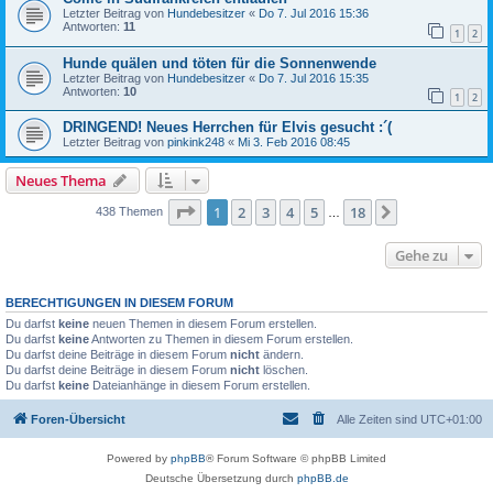
Letzter Beitrag von
Hundebesitzer
«
Do 7. Jul 2016 15:36
Antworten:
11
1
2
Hunde quälen und töten für die Sonnenwende
Letzter Beitrag von
Hundebesitzer
«
Do 7. Jul 2016 15:35
Antworten:
10
1
2
DRINGEND! Neues Herrchen für Elvis gesucht :´(
Letzter Beitrag von
pinkink248
«
Mi 3. Feb 2016 08:45
Neues Thema
Seite
1
von
18
1
2
3
4
5
18
Nächste
438 Themen
…
Gehe zu
BERECHTIGUNGEN IN DIESEM FORUM
Du darfst
keine
neuen Themen in diesem Forum erstellen.
Du darfst
keine
Antworten zu Themen in diesem Forum erstellen.
Du darfst deine Beiträge in diesem Forum
nicht
ändern.
Du darfst deine Beiträge in diesem Forum
nicht
löschen.
Du darfst
keine
Dateianhänge in diesem Forum erstellen.
Foren-Übersicht
Alle Zeiten sind
UTC+01:00
Powered by
phpBB
® Forum Software © phpBB Limited
Deutsche Übersetzung durch
phpBB.de