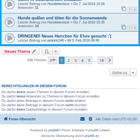
Letzter Beitrag von
Hundebesitzer
«
Do 7. Jul 2016 15:36
Antworten:
11
1
2
Hunde quälen und töten für die Sonnenwende
Letzter Beitrag von
Hundebesitzer
«
Do 7. Jul 2016 15:35
Antworten:
10
1
2
DRINGEND! Neues Herrchen für Elvis gesucht :´(
Letzter Beitrag von
pinkink248
«
Mi 3. Feb 2016 08:45
Neues Thema
Seite
1
von
18
1
2
3
4
5
18
Nächste
438 Themen
…
Gehe zu
BERECHTIGUNGEN IN DIESEM FORUM
Du darfst
keine
neuen Themen in diesem Forum erstellen.
Du darfst
keine
Antworten zu Themen in diesem Forum erstellen.
Du darfst deine Beiträge in diesem Forum
nicht
ändern.
Du darfst deine Beiträge in diesem Forum
nicht
löschen.
Du darfst
keine
Dateianhänge in diesem Forum erstellen.
Foren-Übersicht
Alle Zeiten sind
UTC+01:00
Powered by
phpBB
® Forum Software © phpBB Limited
Deutsche Übersetzung durch
phpBB.de