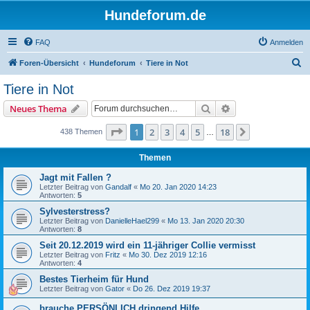
Hundeforum.de
FAQ
Anmelden
S
Foren-Übersicht
Hundeforum
Tiere in Not
u
Tiere in Not
c
Suche
Erweiterte Suche
Neues Thema
h
e
Seite
1
von
18
1
2
3
4
5
18
Nächste
438 Themen
…
Themen
Jagt mit Fallen ?
Letzter Beitrag von
Gandalf
«
Mo 20. Jan 2020 14:23
Antworten:
5
Sylvesterstress?
Letzter Beitrag von
DanielleHael299
«
Mo 13. Jan 2020 20:30
Antworten:
8
Seit 20.12.2019 wird ein 11-jähriger Collie vermisst
Letzter Beitrag von
Fritz
«
Mo 30. Dez 2019 12:16
Antworten:
4
Bestes Tierheim für Hund
Letzter Beitrag von
Gator
«
Do 26. Dez 2019 19:37
brauche PERSÖNLICH dringend Hilfe