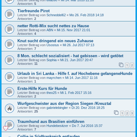
Antworten:
5
Tierfreunde Pirot
Letzter Beitrag von
Schneddel62
«
Mo 26. Feb 2018 14:18
Antworten:
2
netter Rotti-Mix sucht nettes zu Hause
Letzter Beitrag von
ABN
«
Mi 15. Nov 2017 21:01
Antworten:
4
Knut sucht dringend ein neues Zuhause
Letzter Beitrag von
Usostus
«
Mi 26. Jul 2017 07:13
Antworten:
7
8 Mon. schlecht sozialisiert - hat gebissen - wird getötet
Letzter Beitrag von
Sophia
«
Mi 21. Jun 2017 20:47
Antworten:
11
1
2
Urlaub in Sri Lanka - Hilfe f. auf Hochebene gefangeneHunde
Letzter Beitrag von
mayrchen
«
Mi 14. Jun 2017 11:16
Antworten:
1
Erste-Hilfe Kurs für Hunde
Letzter Beitrag von
theo25
«
Mi 1. Feb 2017 15:16
Antworten:
2
Wurfgeschwister aus der Region Siegen /Kreuztal
Letzter Beitrag von
gabrielebingler
«
Di 20. Dez 2016 18:25
Antworten:
25
1
2
3
Traumhund aus Brasilien einführen
Letzter Beitrag von
Hundebesitzer
«
Do 7. Jul 2016 15:37
Antworten:
7
Collie in Südfrankreich entlaufen