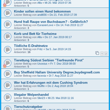
Letzter Beitrag von
Alfa
«
Mi 20. Mär 2019 07:36
Antworten:
5
Kinder sollen einen Hund bekommen
Letzter Beitrag von
andi656
«
Do 21. Feb 2019 17:39
Hund fraß Raupe von Buchsbaum? - Gefährlich?
Letzter Beitrag von
EurasierLove
«
Do 14. Feb 2019 11:27
Antworten:
3
Korb und Bett für Tierheime
Letzter Beitrag von
Alfa
«
Do 17. Jan 2019 00:17
Antworten:
3
Tödliche E-Drahtnetze
Letzter Beitrag von
Fritz
«
Sa 5. Jan 2019 14:15
Antworten:
16
1
2
Tierettung Südost Serbien "Tierfreunde Pirot"
Letzter Beitrag von
Usostus
«
Fr 7. Dez 2018 08:00
Antworten:
5
Buy Sheffield Hallam University Degree,buydegree8.com
Letzter Beitrag von
facexia
«
Di 7. Aug 2018 11:27
Wer hat Erfahrungen mit dem Cushing Syndrom
Letzter Beitrag von
Wuffin
«
Do 2. Aug 2018 18:04
Antworten:
1
Illegaler Welpenhandel
Letzter Beitrag von
Silvi23
«
Mi 23. Mai 2018 11:16
Antworten:
6
Tierschutzratgeber
Letzter Beitrag von
elfab98
«
Mi 14. Mär 2018 22:20