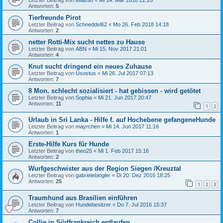
Antworten:
5
Tierfreunde Pirot
Letzter Beitrag von
Schneddel62
«
Mo 26. Feb 2018 14:18
Antworten:
2
netter Rotti-Mix sucht nettes zu Hause
Letzter Beitrag von
ABN
«
Mi 15. Nov 2017 21:01
Antworten:
4
Knut sucht dringend ein neues Zuhause
Letzter Beitrag von
Usostus
«
Mi 26. Jul 2017 07:13
Antworten:
7
8 Mon. schlecht sozialisiert - hat gebissen - wird getötet
Letzter Beitrag von
Sophia
«
Mi 21. Jun 2017 20:47
Antworten:
11
1
2
Urlaub in Sri Lanka - Hilfe f. auf Hochebene gefangeneHunde
Letzter Beitrag von
mayrchen
«
Mi 14. Jun 2017 11:16
Antworten:
1
Erste-Hilfe Kurs für Hunde
Letzter Beitrag von
theo25
«
Mi 1. Feb 2017 15:16
Antworten:
2
Wurfgeschwister aus der Region Siegen /Kreuztal
Letzter Beitrag von
gabrielebingler
«
Di 20. Dez 2016 18:25
Antworten:
25
1
2
3
Traumhund aus Brasilien einführen
Letzter Beitrag von
Hundebesitzer
«
Do 7. Jul 2016 15:37
Antworten:
7
Collie in Südfrankreich entlaufen