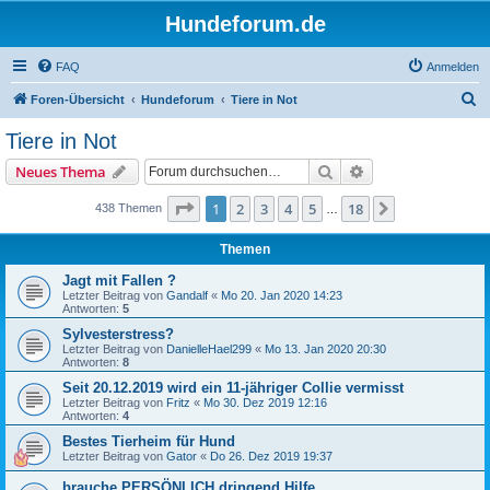
Hundeforum.de
FAQ
Anmelden
S
Foren-Übersicht
Hundeforum
Tiere in Not
u
Tiere in Not
c
Suche
Erweiterte Suche
Neues Thema
h
e
Seite
1
von
18
1
2
3
4
5
18
Nächste
438 Themen
…
Themen
Jagt mit Fallen ?
Letzter Beitrag von
Gandalf
«
Mo 20. Jan 2020 14:23
Antworten:
5
Sylvesterstress?
Letzter Beitrag von
DanielleHael299
«
Mo 13. Jan 2020 20:30
Antworten:
8
Seit 20.12.2019 wird ein 11-jähriger Collie vermisst
Letzter Beitrag von
Fritz
«
Mo 30. Dez 2019 12:16
Antworten:
4
Bestes Tierheim für Hund
Letzter Beitrag von
Gator
«
Do 26. Dez 2019 19:37
brauche PERSÖNLICH dringend Hilfe