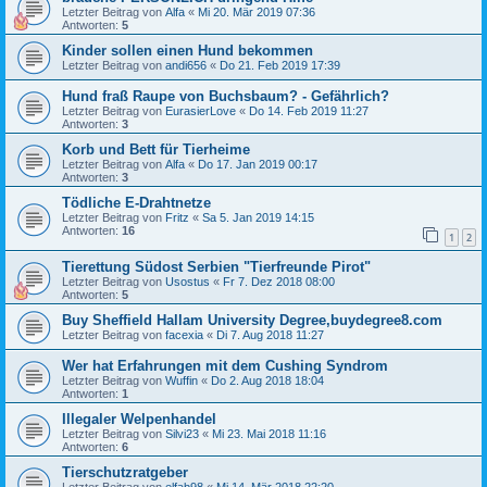
Letzter Beitrag von
Alfa
«
Mi 20. Mär 2019 07:36
Antworten:
5
Kinder sollen einen Hund bekommen
Letzter Beitrag von
andi656
«
Do 21. Feb 2019 17:39
Hund fraß Raupe von Buchsbaum? - Gefährlich?
Letzter Beitrag von
EurasierLove
«
Do 14. Feb 2019 11:27
Antworten:
3
Korb und Bett für Tierheime
Letzter Beitrag von
Alfa
«
Do 17. Jan 2019 00:17
Antworten:
3
Tödliche E-Drahtnetze
Letzter Beitrag von
Fritz
«
Sa 5. Jan 2019 14:15
Antworten:
16
1
2
Tierettung Südost Serbien "Tierfreunde Pirot"
Letzter Beitrag von
Usostus
«
Fr 7. Dez 2018 08:00
Antworten:
5
Buy Sheffield Hallam University Degree,buydegree8.com
Letzter Beitrag von
facexia
«
Di 7. Aug 2018 11:27
Wer hat Erfahrungen mit dem Cushing Syndrom
Letzter Beitrag von
Wuffin
«
Do 2. Aug 2018 18:04
Antworten:
1
Illegaler Welpenhandel
Letzter Beitrag von
Silvi23
«
Mi 23. Mai 2018 11:16
Antworten:
6
Tierschutzratgeber
Letzter Beitrag von
elfab98
«
Mi 14. Mär 2018 22:20