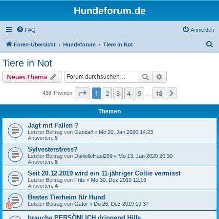
Hundeforum.de
FAQ
Anmelden
S
Foren-Übersicht
Hundeforum
Tiere in Not
u
Tiere in Not
c
Suche
Erweiterte Suche
Neues Thema
h
e
Seite
1
von
18
1
2
3
4
5
18
Nächste
438 Themen
…
Themen
Jagt mit Fallen ?
Letzter Beitrag von
Gandalf
«
Mo 20. Jan 2020 14:23
Antworten:
5
Sylvesterstress?
Letzter Beitrag von
DanielleHael299
«
Mo 13. Jan 2020 20:30
Antworten:
8
Seit 20.12.2019 wird ein 11-jähriger Collie vermisst
Letzter Beitrag von
Fritz
«
Mo 30. Dez 2019 12:16
Antworten:
4
Bestes Tierheim für Hund
Letzter Beitrag von
Gator
«
Do 26. Dez 2019 19:37
brauche PERSÖNLICH dringend Hilfe