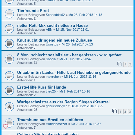
Antworten:
5
Tierfreunde Pirot
Letzter Beitrag von
Schneddel62
«
Mo 26. Feb 2018 14:18
Antworten:
2
netter Rotti-Mix sucht nettes zu Hause
Letzter Beitrag von
ABN
«
Mi 15. Nov 2017 21:01
Antworten:
4
Knut sucht dringend ein neues Zuhause
Letzter Beitrag von
Usostus
«
Mi 26. Jul 2017 07:13
Antworten:
7
8 Mon. schlecht sozialisiert - hat gebissen - wird getötet
Letzter Beitrag von
Sophia
«
Mi 21. Jun 2017 20:47
Antworten:
11
1
2
Urlaub in Sri Lanka - Hilfe f. auf Hochebene gefangeneHunde
Letzter Beitrag von
mayrchen
«
Mi 14. Jun 2017 11:16
Antworten:
1
Erste-Hilfe Kurs für Hunde
Letzter Beitrag von
theo25
«
Mi 1. Feb 2017 15:16
Antworten:
2
Wurfgeschwister aus der Region Siegen /Kreuztal
Letzter Beitrag von
gabrielebingler
«
Di 20. Dez 2016 18:25
Antworten:
25
1
2
3
Traumhund aus Brasilien einführen
Letzter Beitrag von
Hundebesitzer
«
Do 7. Jul 2016 15:37
Antworten:
7
Collie in Südfrankreich entlaufen