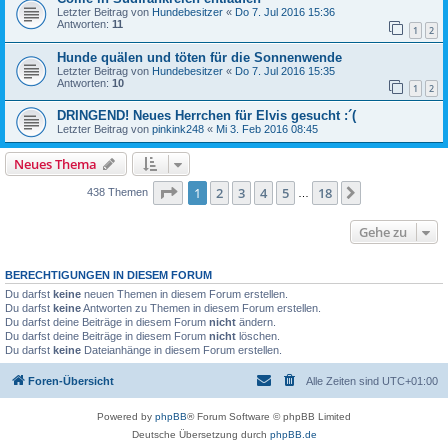
Letzter Beitrag von
Hundebesitzer
«
Do 7. Jul 2016 15:36
Antworten:
11
1
2
Hunde quälen und töten für die Sonnenwende
Letzter Beitrag von
Hundebesitzer
«
Do 7. Jul 2016 15:35
Antworten:
10
1
2
DRINGEND! Neues Herrchen für Elvis gesucht :´(
Letzter Beitrag von
pinkink248
«
Mi 3. Feb 2016 08:45
Neues Thema
Seite
1
von
18
1
2
3
4
5
18
Nächste
438 Themen
…
Gehe zu
BERECHTIGUNGEN IN DIESEM FORUM
Du darfst
keine
neuen Themen in diesem Forum erstellen.
Du darfst
keine
Antworten zu Themen in diesem Forum erstellen.
Du darfst deine Beiträge in diesem Forum
nicht
ändern.
Du darfst deine Beiträge in diesem Forum
nicht
löschen.
Du darfst
keine
Dateianhänge in diesem Forum erstellen.
Foren-Übersicht
Alle Zeiten sind
UTC+01:00
Powered by
phpBB
® Forum Software © phpBB Limited
Deutsche Übersetzung durch
phpBB.de