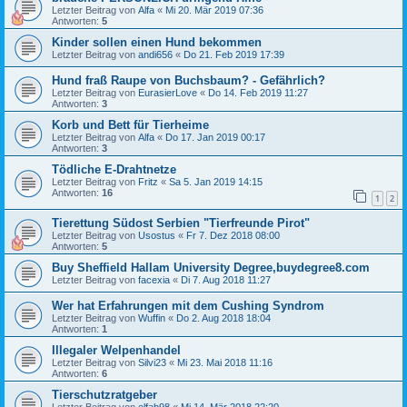
Letzter Beitrag von
Alfa
«
Mi 20. Mär 2019 07:36
Antworten:
5
Kinder sollen einen Hund bekommen
Letzter Beitrag von
andi656
«
Do 21. Feb 2019 17:39
Hund fraß Raupe von Buchsbaum? - Gefährlich?
Letzter Beitrag von
EurasierLove
«
Do 14. Feb 2019 11:27
Antworten:
3
Korb und Bett für Tierheime
Letzter Beitrag von
Alfa
«
Do 17. Jan 2019 00:17
Antworten:
3
Tödliche E-Drahtnetze
Letzter Beitrag von
Fritz
«
Sa 5. Jan 2019 14:15
Antworten:
16
1
2
Tierettung Südost Serbien "Tierfreunde Pirot"
Letzter Beitrag von
Usostus
«
Fr 7. Dez 2018 08:00
Antworten:
5
Buy Sheffield Hallam University Degree,buydegree8.com
Letzter Beitrag von
facexia
«
Di 7. Aug 2018 11:27
Wer hat Erfahrungen mit dem Cushing Syndrom
Letzter Beitrag von
Wuffin
«
Do 2. Aug 2018 18:04
Antworten:
1
Illegaler Welpenhandel
Letzter Beitrag von
Silvi23
«
Mi 23. Mai 2018 11:16
Antworten:
6
Tierschutzratgeber
Letzter Beitrag von
elfab98
«
Mi 14. Mär 2018 22:20