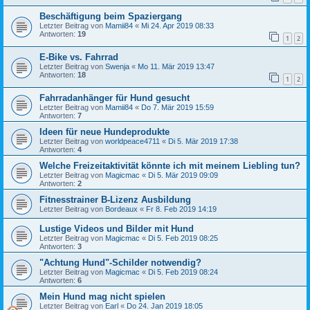
Beschäftigung beim Spaziergang
Letzter Beitrag von
Mamii84
«
Mi 24. Apr 2019 08:33
Antworten:
19
1
2
E-Bike vs. Fahrrad
Letzter Beitrag von
Swenja
«
Mo 11. Mär 2019 13:47
Antworten:
18
1
2
Fahrradanhänger für Hund gesucht
Letzter Beitrag von
Mamii84
«
Do 7. Mär 2019 15:59
Antworten:
7
Ideen für neue Hundeprodukte
Letzter Beitrag von
worldpeace4711
«
Di 5. Mär 2019 17:38
Antworten:
4
Welche Freizeitaktivität könnte ich mit meinem Liebling tun?
Letzter Beitrag von
Magicmac
«
Di 5. Mär 2019 09:09
Antworten:
2
Fitnesstrainer B-Lizenz Ausbildung
Letzter Beitrag von
Bordeaux
«
Fr 8. Feb 2019 14:19
Lustige Videos und Bilder mit Hund
Letzter Beitrag von
Magicmac
«
Di 5. Feb 2019 08:25
Antworten:
3
"Achtung Hund"-Schilder notwendig?
Letzter Beitrag von
Magicmac
«
Di 5. Feb 2019 08:24
Antworten:
6
Mein Hund mag nicht spielen
Letzter Beitrag von
Earl
«
Do 24. Jan 2019 18:05