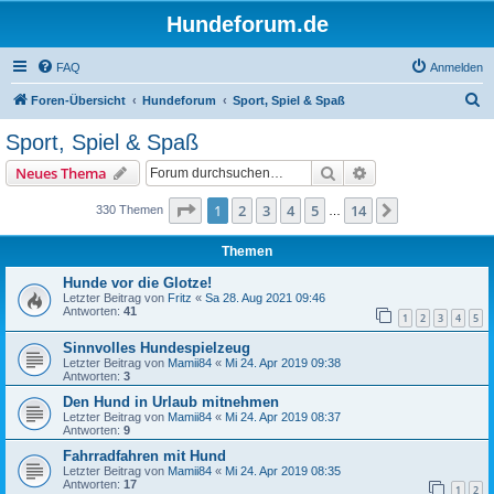
Hundeforum.de
FAQ
Anmelden
S
Foren-Übersicht
Hundeforum
Sport, Spiel & Spaß
u
Sport, Spiel & Spaß
c
Suche
Erweiterte Suche
Neues Thema
h
e
Seite
1
von
14
1
2
3
4
5
14
Nächste
330 Themen
…
Themen
Hunde vor die Glotze!
Letzter Beitrag von
Fritz
«
Sa 28. Aug 2021 09:46
Antworten:
41
1
2
3
4
5
Sinnvolles Hundespielzeug
Letzter Beitrag von
Mamii84
«
Mi 24. Apr 2019 09:38
Antworten:
3
Den Hund in Urlaub mitnehmen
Letzter Beitrag von
Mamii84
«
Mi 24. Apr 2019 08:37
Antworten:
9
Fahrradfahren mit Hund
Letzter Beitrag von
Mamii84
«
Mi 24. Apr 2019 08:35
Antworten:
17
1
2