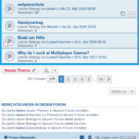
welpenschule
Letzter Beitrag von
johan1
«
Mo 12. Mär 2018 08:56
Antworten:
10
1
2
Handyvertrag
Letzter Beitrag von
fletcher
«
Sa 20. Jan 2018 14:53
Antworten:
5
Bietä um Hilfe
Letzter Beitrag von
LunasFrauchen
«
Di 2. Jan 2018 08:22
Antworten:
7
Why do I suck at Multiplayer Games?
Letzter Beitrag von
LunasFrauchen
«
Di 5. Dez 2017 14:52
Antworten:
2
Neues Thema
Seite
1
von
14
1
2
3
4
5
14
Nächste
330 Themen
…
Gehe zu
BERECHTIGUNGEN IN DIESEM FORUM
Du darfst
keine
neuen Themen in diesem Forum erstellen.
Du darfst
keine
Antworten zu Themen in diesem Forum erstellen.
Du darfst deine Beiträge in diesem Forum
nicht
ändern.
Du darfst deine Beiträge in diesem Forum
nicht
löschen.
Du darfst
keine
Dateianhänge in diesem Forum erstellen.
Foren-Übersicht
Alle Zeiten sind
UTC+01:00