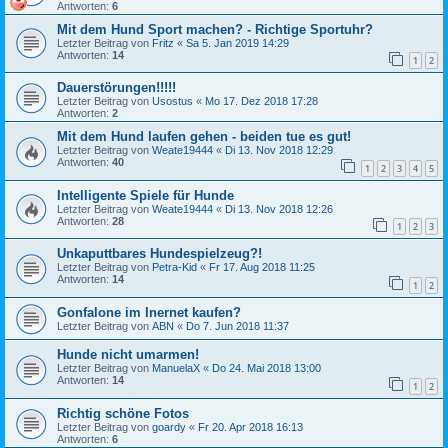
Antworten:
6
Mit dem Hund Sport machen? - Richtige Sportuhr?
Letzter Beitrag von
Fritz
«
Sa 5. Jan 2019 14:29
Antworten:
14
1
2
Dauerstörungen!!!!!
Letzter Beitrag von
Usostus
«
Mo 17. Dez 2018 17:28
Antworten:
2
Mit dem Hund laufen gehen - beiden tue es gut!
Letzter Beitrag von
Weate19444
«
Di 13. Nov 2018 12:29
Antworten:
40
1
2
3
4
5
Intelligente Spiele für Hunde
Letzter Beitrag von
Weate19444
«
Di 13. Nov 2018 12:26
Antworten:
28
1
2
3
Unkaputtbares Hundespielzeug?!
Letzter Beitrag von
Petra-Kid
«
Fr 17. Aug 2018 11:25
Antworten:
14
1
2
Gonfalone im Inernet kaufen?
Letzter Beitrag von
ABN
«
Do 7. Jun 2018 11:37
Hunde nicht umarmen!
Letzter Beitrag von
ManuelaX
«
Do 24. Mai 2018 13:00
Antworten:
14
1
2
Richtig schöne Fotos
Letzter Beitrag von
goardy
«
Fr 20. Apr 2018 16:13
Antworten:
6