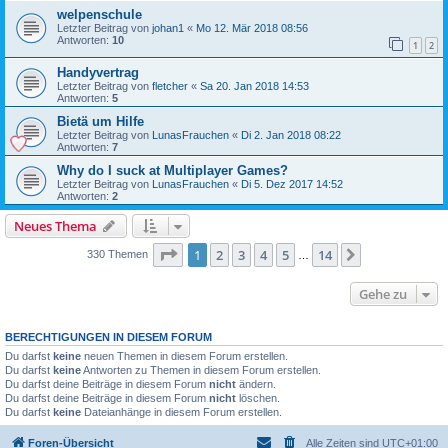
welpenschule
Letzter Beitrag von
johan1
«
Mo 12. Mär 2018 08:56
Antworten:
10
1
2
Handyvertrag
Letzter Beitrag von
fletcher
«
Sa 20. Jan 2018 14:53
Antworten:
5
Bietä um Hilfe
Letzter Beitrag von
LunasFrauchen
«
Di 2. Jan 2018 08:22
Antworten:
7
Why do I suck at Multiplayer Games?
Letzter Beitrag von
LunasFrauchen
«
Di 5. Dez 2017 14:52
Antworten:
2
Neues Thema
Seite
1
von
14
1
2
3
4
5
14
Nächste
330 Themen
…
Gehe zu
BERECHTIGUNGEN IN DIESEM FORUM
Du darfst
keine
neuen Themen in diesem Forum erstellen.
Du darfst
keine
Antworten zu Themen in diesem Forum erstellen.
Du darfst deine Beiträge in diesem Forum
nicht
ändern.
Du darfst deine Beiträge in diesem Forum
nicht
löschen.
Du darfst
keine
Dateianhänge in diesem Forum erstellen.
Foren-Übersicht
Alle Zeiten sind
UTC+01:00