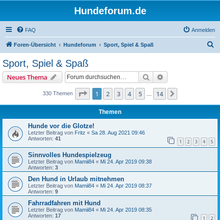
Hundeforum.de
FAQ
Anmelden
S
Foren-Übersicht
Hundeforum
Sport, Spiel & Spaß
u
Sport, Spiel & Spaß
c
Suche
Erweiterte Suche
Neues Thema
h
e
Seite
1
von
14
1
2
3
4
5
14
Nächste
330 Themen
…
Themen
Hunde vor die Glotze!
Letzter Beitrag von
Fritz
«
Sa 28. Aug 2021 09:46
Antworten:
41
1
2
3
4
5
Sinnvolles Hundespielzeug
Letzter Beitrag von
Mamii84
«
Mi 24. Apr 2019 09:38
Antworten:
3
Den Hund in Urlaub mitnehmen
Letzter Beitrag von
Mamii84
«
Mi 24. Apr 2019 08:37
Antworten:
9
Fahrradfahren mit Hund
Letzter Beitrag von
Mamii84
«
Mi 24. Apr 2019 08:35
Antworten:
17
1
2