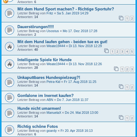
Antworten:
6
Mit dem Hund Sport machen? - Richtige Sportuhr?
Letzter Beitrag von
Fritz
«
Sa 5. Jan 2019 14:29
Antworten:
14
1
2
Dauerstörungen!!!!!
Letzter Beitrag von
Usostus
«
Mo 17. Dez 2018 17:28
Antworten:
2
Mit dem Hund laufen gehen - beiden tue es gut!
Letzter Beitrag von
Weate19444
«
Di 13. Nov 2018 12:29
Antworten:
40
1
2
3
4
5
Intelligente Spiele für Hunde
Letzter Beitrag von
Weate19444
«
Di 13. Nov 2018 12:26
Antworten:
28
1
2
3
Unkaputtbares Hundespielzeug?!
Letzter Beitrag von
Petra-Kid
«
Fr 17. Aug 2018 11:25
Antworten:
14
1
2
Gonfalone im Inernet kaufen?
Letzter Beitrag von
ABN
«
Do 7. Jun 2018 11:37
Hunde nicht umarmen!
Letzter Beitrag von
ManuelaX
«
Do 24. Mai 2018 13:00
Antworten:
14
1
2
Richtig schöne Fotos
Letzter Beitrag von
goardy
«
Fr 20. Apr 2018 16:13
Antworten:
6