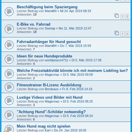
Beschäftigung beim Spaziergang
Letzter Beitrag von
Mamii84
«
Mi 24. Apr 2019 08:33
Antworten:
19
1
2
E-Bike vs. Fahrrad
Letzter Beitrag von
Swenja
«
Mo 11. Mär 2019 13:47
Antworten:
18
1
2
Fahrradanhänger für Hund gesucht
Letzter Beitrag von
Mamii84
«
Do 7. Mär 2019 15:59
Antworten:
7
Ideen für neue Hundeprodukte
Letzter Beitrag von
worldpeace4711
«
Di 5. Mär 2019 17:38
Antworten:
4
Welche Freizeitaktivität könnte ich mit meinem Liebling tun?
Letzter Beitrag von
Magicmac
«
Di 5. Mär 2019 09:09
Antworten:
2
Fitnesstrainer B-Lizenz Ausbildung
Letzter Beitrag von
Bordeaux
«
Fr 8. Feb 2019 14:19
Lustige Videos und Bilder mit Hund
Letzter Beitrag von
Magicmac
«
Di 5. Feb 2019 08:25
Antworten:
3
"Achtung Hund"-Schilder notwendig?
Letzter Beitrag von
Magicmac
«
Di 5. Feb 2019 08:24
Antworten:
6
Mein Hund mag nicht spielen
Letzter Beitrag von
Earl
«
Do 24. Jan 2019 18:05