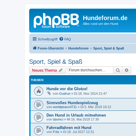
Hundeforum.de
Alles rund um den Hund
Schnellzugriff
FAQ
Foren-Übersicht
Hundeforum
Sport, Spiel & Spaß
Sport, Spiel & Spaß
Suche
Erw
Neues Thema
THEMEN
Hunde vor die Glotze!
von
Gudrun
»
Di 18. Nov 2014 21:47
Sinnvolles Hundespielzeug
von
worldpeace4711
»
Di 5. Mär 2019 19:12
Den Hund in Urlaub mitnehmen
von
davinci
»
Mi 16. Mai 2018 17:30
Fahrradfahren mit Hund
von
Fritz
»
Di 18. Jul 2017 12:31