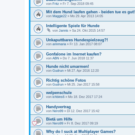
von
Fritz
»
Fr 7. Sep 2018 09:45
Mit dem Hund laufen gehen - beiden tue es gut!
von
Maggie22
»
Mo 29. Apr 2013 14:05
Intelligente Spiele für Hunde
von
Jannis
»
Sa 24. Okt 2015 14:57
Unkaputtbares Hundespielzeug?!
von
annmaria
»
Fr 13. Jan 2017 08:07
Gonfalone im Inernet kaufen?
von
ABN
»
Do 7. Jun 2018 11:37
Hunde nicht umarmen!
von
Gudrun
»
Mi 27. Apr 2016 12:20
Richtig schöne Fotos
von
Gudrun
»
Mi 25. Jan 2017 15:58
welpenschule
von
ichbins6
»
Mo 18. Dez 2017 17:24
Handyvertrag
von
Nero99
»
Di 12. Dez 2017 15:42
Bietä um Hilfe
von
Nero99
»
Fr 8. Dez 2017 09:19
Why do I suck at Multiplayer Games?