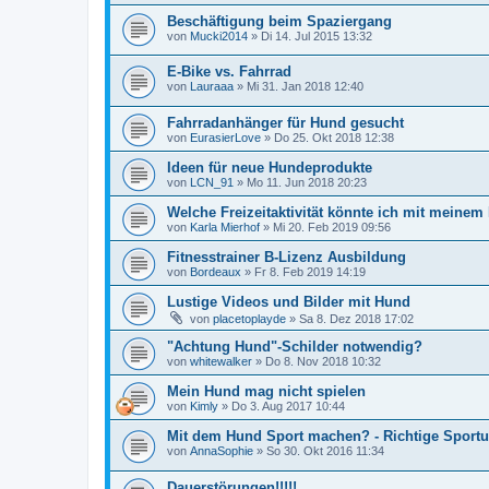
Beschäftigung beim Spaziergang
von
Mucki2014
»
Di 14. Jul 2015 13:32
E-Bike vs. Fahrrad
von
Lauraaa
»
Mi 31. Jan 2018 12:40
Fahrradanhänger für Hund gesucht
von
EurasierLove
»
Do 25. Okt 2018 12:38
Ideen für neue Hundeprodukte
von
LCN_91
»
Mo 11. Jun 2018 20:23
Welche Freizeitaktivität könnte ich mit meinem
von
Karla Mierhof
»
Mi 20. Feb 2019 09:56
Fitnesstrainer B-Lizenz Ausbildung
von
Bordeaux
»
Fr 8. Feb 2019 14:19
Lustige Videos und Bilder mit Hund
von
placetoplayde
»
Sa 8. Dez 2018 17:02
"Achtung Hund"-Schilder notwendig?
von
whitewalker
»
Do 8. Nov 2018 10:32
Mein Hund mag nicht spielen
von
Kimly
»
Do 3. Aug 2017 10:44
Mit dem Hund Sport machen? - Richtige Sport
von
AnnaSophie
»
So 30. Okt 2016 11:34
Dauerstörungen!!!!!