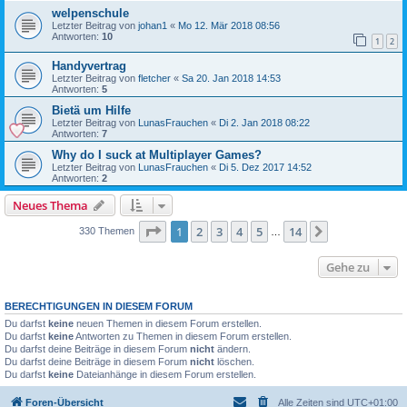
welpenschule
Letzter Beitrag von
johan1
«
Mo 12. Mär 2018 08:56
Antworten:
10
1
2
Handyvertrag
Letzter Beitrag von
fletcher
«
Sa 20. Jan 2018 14:53
Antworten:
5
Bietä um Hilfe
Letzter Beitrag von
LunasFrauchen
«
Di 2. Jan 2018 08:22
Antworten:
7
Why do I suck at Multiplayer Games?
Letzter Beitrag von
LunasFrauchen
«
Di 5. Dez 2017 14:52
Antworten:
2
Neues Thema
Seite
1
von
14
1
2
3
4
5
14
Nächste
330 Themen
…
Gehe zu
BERECHTIGUNGEN IN DIESEM FORUM
Du darfst
keine
neuen Themen in diesem Forum erstellen.
Du darfst
keine
Antworten zu Themen in diesem Forum erstellen.
Du darfst deine Beiträge in diesem Forum
nicht
ändern.
Du darfst deine Beiträge in diesem Forum
nicht
löschen.
Du darfst
keine
Dateianhänge in diesem Forum erstellen.
Foren-Übersicht
Alle Zeiten sind
UTC+01:00