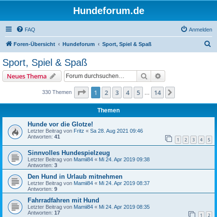
Hundeforum.de
FAQ
Anmelden
S
Foren-Übersicht
Hundeforum
Sport, Spiel & Spaß
u
Sport, Spiel & Spaß
c
Suche
Erweiterte Suche
Neues Thema
h
e
Seite
1
von
14
1
2
3
4
5
14
Nächste
330 Themen
…
Themen
Hunde vor die Glotze!
Letzter Beitrag von
Fritz
«
Sa 28. Aug 2021 09:46
Antworten:
41
1
2
3
4
5
Sinnvolles Hundespielzeug
Letzter Beitrag von
Mamii84
«
Mi 24. Apr 2019 09:38
Antworten:
3
Den Hund in Urlaub mitnehmen
Letzter Beitrag von
Mamii84
«
Mi 24. Apr 2019 08:37
Antworten:
9
Fahrradfahren mit Hund
Letzter Beitrag von
Mamii84
«
Mi 24. Apr 2019 08:35
Antworten:
17
1
2