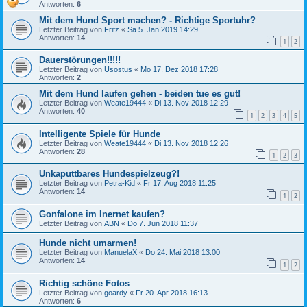
Antworten:
6
Mit dem Hund Sport machen? - Richtige Sportuhr?
Letzter Beitrag von
Fritz
«
Sa 5. Jan 2019 14:29
Antworten:
14
1
2
Dauerstörungen!!!!!
Letzter Beitrag von
Usostus
«
Mo 17. Dez 2018 17:28
Antworten:
2
Mit dem Hund laufen gehen - beiden tue es gut!
Letzter Beitrag von
Weate19444
«
Di 13. Nov 2018 12:29
Antworten:
40
1
2
3
4
5
Intelligente Spiele für Hunde
Letzter Beitrag von
Weate19444
«
Di 13. Nov 2018 12:26
Antworten:
28
1
2
3
Unkaputtbares Hundespielzeug?!
Letzter Beitrag von
Petra-Kid
«
Fr 17. Aug 2018 11:25
Antworten:
14
1
2
Gonfalone im Inernet kaufen?
Letzter Beitrag von
ABN
«
Do 7. Jun 2018 11:37
Hunde nicht umarmen!
Letzter Beitrag von
ManuelaX
«
Do 24. Mai 2018 13:00
Antworten:
14
1
2
Richtig schöne Fotos
Letzter Beitrag von
goardy
«
Fr 20. Apr 2018 16:13
Antworten:
6