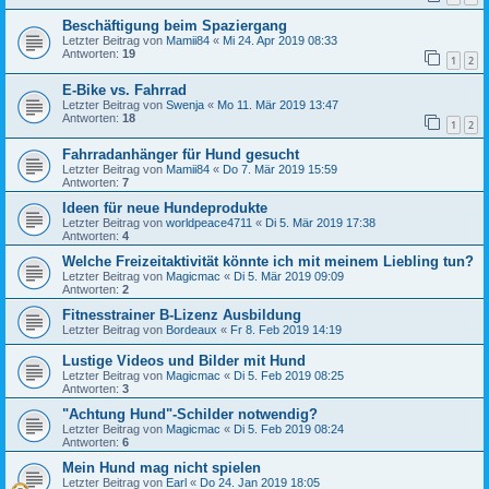
Beschäftigung beim Spaziergang
Letzter Beitrag von
Mamii84
«
Mi 24. Apr 2019 08:33
Antworten:
19
1
2
E-Bike vs. Fahrrad
Letzter Beitrag von
Swenja
«
Mo 11. Mär 2019 13:47
Antworten:
18
1
2
Fahrradanhänger für Hund gesucht
Letzter Beitrag von
Mamii84
«
Do 7. Mär 2019 15:59
Antworten:
7
Ideen für neue Hundeprodukte
Letzter Beitrag von
worldpeace4711
«
Di 5. Mär 2019 17:38
Antworten:
4
Welche Freizeitaktivität könnte ich mit meinem Liebling tun?
Letzter Beitrag von
Magicmac
«
Di 5. Mär 2019 09:09
Antworten:
2
Fitnesstrainer B-Lizenz Ausbildung
Letzter Beitrag von
Bordeaux
«
Fr 8. Feb 2019 14:19
Lustige Videos und Bilder mit Hund
Letzter Beitrag von
Magicmac
«
Di 5. Feb 2019 08:25
Antworten:
3
"Achtung Hund"-Schilder notwendig?
Letzter Beitrag von
Magicmac
«
Di 5. Feb 2019 08:24
Antworten:
6
Mein Hund mag nicht spielen
Letzter Beitrag von
Earl
«
Do 24. Jan 2019 18:05