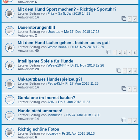
Antworten:
6
Mit dem Hund Sport machen? - Richtige Sportuhr?
Letzter Beitrag von
Fritz
«
Sa 5. Jan 2019 14:29
Antworten:
14
1
2
Dauerstörungen!!!!!
Letzter Beitrag von
Usostus
«
Mo 17. Dez 2018 17:28
Antworten:
2
Mit dem Hund laufen gehen - beiden tue es gut!
Letzter Beitrag von
Weate19444
«
Di 13. Nov 2018 12:29
Antworten:
40
1
2
3
4
5
Intelligente Spiele für Hunde
Letzter Beitrag von
Weate19444
«
Di 13. Nov 2018 12:26
Antworten:
28
1
2
3
Unkaputtbares Hundespielzeug?!
Letzter Beitrag von
Petra-Kid
«
Fr 17. Aug 2018 11:25
Antworten:
14
1
2
Gonfalone im Inernet kaufen?
Letzter Beitrag von
ABN
«
Do 7. Jun 2018 11:37
Hunde nicht umarmen!
Letzter Beitrag von
ManuelaX
«
Do 24. Mai 2018 13:00
Antworten:
14
1
2
Richtig schöne Fotos
Letzter Beitrag von
goardy
«
Fr 20. Apr 2018 16:13
Antworten:
6