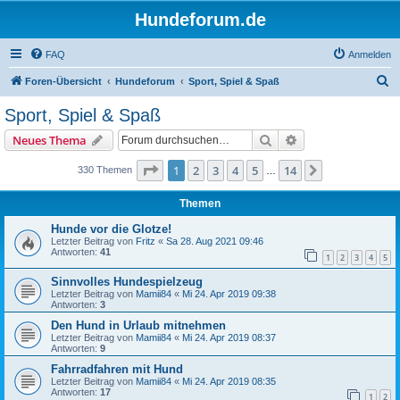
Hundeforum.de
FAQ
Anmelden
S
Foren-Übersicht
Hundeforum
Sport, Spiel & Spaß
u
Sport, Spiel & Spaß
c
Suche
Erweiterte Suche
Neues Thema
h
e
Seite
1
von
14
1
2
3
4
5
14
Nächste
330 Themen
…
Themen
Hunde vor die Glotze!
Letzter Beitrag von
Fritz
«
Sa 28. Aug 2021 09:46
Antworten:
41
1
2
3
4
5
Sinnvolles Hundespielzeug
Letzter Beitrag von
Mamii84
«
Mi 24. Apr 2019 09:38
Antworten:
3
Den Hund in Urlaub mitnehmen
Letzter Beitrag von
Mamii84
«
Mi 24. Apr 2019 08:37
Antworten:
9
Fahrradfahren mit Hund
Letzter Beitrag von
Mamii84
«
Mi 24. Apr 2019 08:35
Antworten:
17
1
2