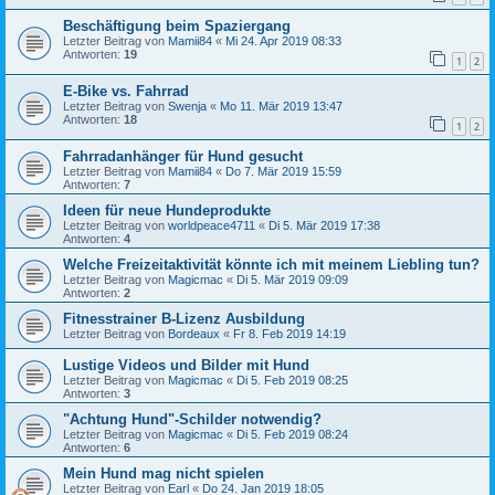
Beschäftigung beim Spaziergang
Letzter Beitrag von
Mamii84
«
Mi 24. Apr 2019 08:33
Antworten:
19
1
2
E-Bike vs. Fahrrad
Letzter Beitrag von
Swenja
«
Mo 11. Mär 2019 13:47
Antworten:
18
1
2
Fahrradanhänger für Hund gesucht
Letzter Beitrag von
Mamii84
«
Do 7. Mär 2019 15:59
Antworten:
7
Ideen für neue Hundeprodukte
Letzter Beitrag von
worldpeace4711
«
Di 5. Mär 2019 17:38
Antworten:
4
Welche Freizeitaktivität könnte ich mit meinem Liebling tun?
Letzter Beitrag von
Magicmac
«
Di 5. Mär 2019 09:09
Antworten:
2
Fitnesstrainer B-Lizenz Ausbildung
Letzter Beitrag von
Bordeaux
«
Fr 8. Feb 2019 14:19
Lustige Videos und Bilder mit Hund
Letzter Beitrag von
Magicmac
«
Di 5. Feb 2019 08:25
Antworten:
3
"Achtung Hund"-Schilder notwendig?
Letzter Beitrag von
Magicmac
«
Di 5. Feb 2019 08:24
Antworten:
6
Mein Hund mag nicht spielen
Letzter Beitrag von
Earl
«
Do 24. Jan 2019 18:05