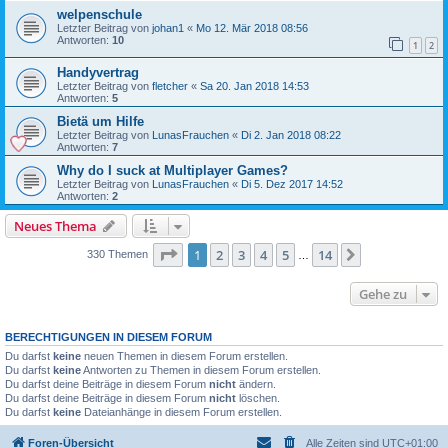
welpenschule
Letzter Beitrag von
johan1
«
Mo 12. Mär 2018 08:56
Antworten:
10
1
2
Handyvertrag
Letzter Beitrag von
fletcher
«
Sa 20. Jan 2018 14:53
Antworten:
5
Bietä um Hilfe
Letzter Beitrag von
LunasFrauchen
«
Di 2. Jan 2018 08:22
Antworten:
7
Why do I suck at Multiplayer Games?
Letzter Beitrag von
LunasFrauchen
«
Di 5. Dez 2017 14:52
Antworten:
2
Neues Thema
Seite
1
von
14
1
2
3
4
5
14
Nächste
330 Themen
…
Gehe zu
BERECHTIGUNGEN IN DIESEM FORUM
Du darfst
keine
neuen Themen in diesem Forum erstellen.
Du darfst
keine
Antworten zu Themen in diesem Forum erstellen.
Du darfst deine Beiträge in diesem Forum
nicht
ändern.
Du darfst deine Beiträge in diesem Forum
nicht
löschen.
Du darfst
keine
Dateianhänge in diesem Forum erstellen.
Foren-Übersicht
Alle Zeiten sind
UTC+01:00