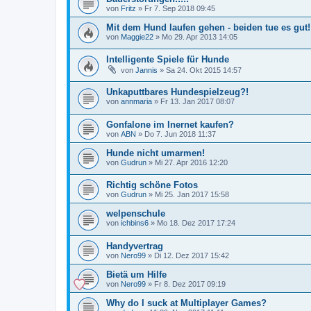
von
Fritz
»
Fr 7. Sep 2018 09:45
Mit dem Hund laufen gehen - beiden tue es gut!
von
Maggie22
»
Mo 29. Apr 2013 14:05
Intelligente Spiele für Hunde
von
Jannis
»
Sa 24. Okt 2015 14:57
Unkaputtbares Hundespielzeug?!
von
annmaria
»
Fr 13. Jan 2017 08:07
Gonfalone im Inernet kaufen?
von
ABN
»
Do 7. Jun 2018 11:37
Hunde nicht umarmen!
von
Gudrun
»
Mi 27. Apr 2016 12:20
Richtig schöne Fotos
von
Gudrun
»
Mi 25. Jan 2017 15:58
welpenschule
von
ichbins6
»
Mo 18. Dez 2017 17:24
Handyvertrag
von
Nero99
»
Di 12. Dez 2017 15:42
Bietä um Hilfe
von
Nero99
»
Fr 8. Dez 2017 09:19
Why do I suck at Multiplayer Games?