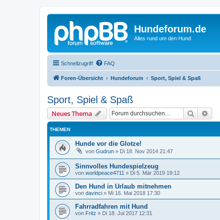
Hundeforum.de
Alles rund um den Hund
Schnellzugriff
FAQ
Foren-Übersicht
Hundeforum
Sport, Spiel & Spaß
Sport, Spiel & Spaß
Suche
Erw
Neues Thema
THEMEN
Hunde vor die Glotze!
von
Gudrun
»
Di 18. Nov 2014 21:47
Sinnvolles Hundespielzeug
von
worldpeace4711
»
Di 5. Mär 2019 19:12
Den Hund in Urlaub mitnehmen
von
davinci
»
Mi 16. Mai 2018 17:30
Fahrradfahren mit Hund
von
Fritz
»
Di 18. Jul 2017 12:31