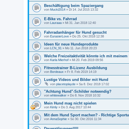
Beschäftigung beim Spaziergang
von
Mucki2014
»
Di 14. Jul 2015 13:32
E-Bike vs. Fahrrad
von
Lauraaa
»
Mi 31. Jan 2018 12:40
Fahrradanhänger für Hund gesucht
von
EurasierLove
»
Do 25. Okt 2018 12:38
Ideen für neue Hundeprodukte
von
LCN_91
»
Mo 11. Jun 2018 20:23
Welche Freizeitaktivität könnte ich mit meinem
von
Karla Mierhof
»
Mi 20. Feb 2019 09:56
Fitnesstrainer B-Lizenz Ausbildung
von
Bordeaux
»
Fr 8. Feb 2019 14:19
Lustige Videos und Bilder mit Hund
von
placetoplayde
»
Sa 8. Dez 2018 17:02
"Achtung Hund"-Schilder notwendig?
von
whitewalker
»
Do 8. Nov 2018 10:32
Mein Hund mag nicht spielen
von
Kimly
»
Do 3. Aug 2017 10:44
Mit dem Hund Sport machen? - Richtige Sport
von
AnnaSophie
»
So 30. Okt 2016 11:34
Dauerstörungen!!!!!