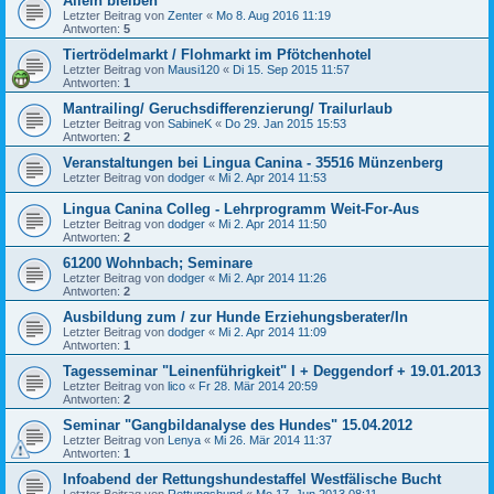
Allein bleiben
Letzter Beitrag von
Zenter
«
Mo 8. Aug 2016 11:19
Antworten:
5
Tiertrödelmarkt / Flohmarkt im Pfötchenhotel
Letzter Beitrag von
Mausi120
«
Di 15. Sep 2015 11:57
Antworten:
1
Mantrailing/ Geruchsdifferenzierung/ Trailurlaub
Letzter Beitrag von
SabineK
«
Do 29. Jan 2015 15:53
Antworten:
2
Veranstaltungen bei Lingua Canina - 35516 Münzenberg
Letzter Beitrag von
dodger
«
Mi 2. Apr 2014 11:53
Lingua Canina Colleg - Lehrprogramm Weit-For-Aus
Letzter Beitrag von
dodger
«
Mi 2. Apr 2014 11:50
Antworten:
2
61200 Wohnbach; Seminare
Letzter Beitrag von
dodger
«
Mi 2. Apr 2014 11:26
Antworten:
2
Ausbildung zum / zur Hunde Erziehungsberater/In
Letzter Beitrag von
dodger
«
Mi 2. Apr 2014 11:09
Antworten:
1
Tagesseminar "Leinenführigkeit" I + Deggendorf + 19.01.2013
Letzter Beitrag von
lico
«
Fr 28. Mär 2014 20:59
Antworten:
2
Seminar "Gangbildanalyse des Hundes" 15.04.2012
Letzter Beitrag von
Lenya
«
Mi 26. Mär 2014 11:37
Antworten:
1
Infoabend der Rettungshundestaffel Westfälische Bucht
Letzter Beitrag von
Rettungshund
«
Mo 17. Jun 2013 08:11