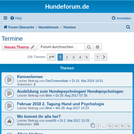
Hundeforum.de
FAQ
Anmelden
S
Foren-Übersicht
Hundeforum
Termine
u
Termine
c
Suche
Erweiterte Suche
Neues Thema
h
e
Seite
1
von
7
1
2
3
4
5
7
Nächste
158 Themen
…
Themen
Kennenlernen
Letzter Beitrag von
DerOstwestfale
«
Di 15. Mai 2018 18:51
Antworten:
3
Ausbildung zum Hundepsychologen/ Hundepsychologen
Letzter Beitrag von
Birte
«
Di 29. Aug 2017 07:35
Februar 2018 2. Tagung Hund und Psychologie
Letzter Beitrag von
Birte
«
Mo 28. Aug 2017 14:23
Wo kommt ihr alle her?
Letzter Beitrag von
sven59
«
Di 2. Mai 2017 15:25
Antworten:
154
1
13
14
15
16
…