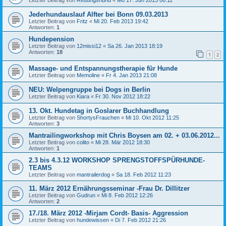
Jederhundauslauf Alfter bei Bonn 09.03.2013
Letzter Beitrag von
Fritz
«
Mi 20. Feb 2013 19:42
Antworten:
1
Hundepension
Letzter Beitrag von
12missi12
«
Sa 26. Jan 2013 18:19
Antworten:
18
1
2
Massage- und Entspannungstherapie für Hunde
Letzter Beitrag von
Memoline
«
Fr 4. Jan 2013 21:08
NEU: Welpengruppe bei Dogs in Berlin
Letzter Beitrag von
Kiara
«
Fr 30. Nov 2012 18:22
13. Okt. Hundetag in Goslarer Buchhandlung
Letzter Beitrag von
ShortysFrauchen
«
Mi 10. Okt 2012 11:25
Antworten:
3
Mantrailingworkshop mit Chris Boysen am 02. + 03.06.2012...
Letzter Beitrag von
colito
«
Mi 28. Mär 2012 18:30
Antworten:
1
2.3 bis 4.3.12 WORKSHOP SPRENGSTOFFSPÜRHUNDE-
TEAMS
Letzter Beitrag von
mantrailerdog
«
Sa 18. Feb 2012 11:23
11. März 2012 Ernährungsseminar -Frau Dr. Dillitzer
Letzter Beitrag von
Gudrun
«
Mi 8. Feb 2012 12:26
Antworten:
2
17./18. März 2012 -Mirjam Cordt- Basis- Aggression
Letzter Beitrag von
hundewissen
«
Di 7. Feb 2012 21:26