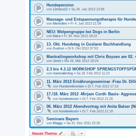
Hundepension
von
12missi12
»
Sa 26. Jan 2013 13:06
Massage- und Entspannungstherapie für Hunde
von
Memoline
»
Fr 4. Jan 2013 21:08
NEU: Welpengruppe bei Dogs in Berlin
von
Kiara
»
Fr 30. Nov 2012 18:22
13. Okt. Hundetag in Goslarer Buchhandlung
von
Gudrun
»
Di 9. Okt 2012 07:53
Mantrailingworkshop mit Chris Boysen am 02. +
von
Jenni
»
Mo 26. Mär 2012 18:24
2.3 bis 4.3.12 WORKSHOP SPRENGSTOFFSP
von
mantrailerdog
»
Sa 18. Feb 2012 11:23
11. März 2012 Ernährungsseminar -Frau Dr. Dilli
von
Hundereferenten
»
Di 7. Feb 2012 17:13
17./18. März 2012 -Mirjam Cordt- Basis- Aggres
von
hundewissen
»
Di 7. Feb 2012 21:26
06. März 2012 Abendvortrag mit Anita Balser (
von
hundewissen
»
Di 7. Feb 2012 21:18
Seminare Bayern
von
Maggy
»
Sa 31. Dez 2011 23:18
Neues Thema