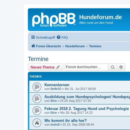
Hundeforum.de
Alles rund um den Hund
Schnellzugriff
FAQ
Foren-Übersicht
Hundeforum
Termine
Termine
Suche
Erw
Neues Thema
THEMEN
Kennenlernen
von
Beffe50
»
Mo 31. Jul 2017 08:59
Ausbildung zum Hundepsychologen/ Hundeps
von
Birte
»
Di 29. Aug 2017 07:35
Februar 2018 2. Tagung Hund und Psychologie
von
Birte
»
Mo 28. Aug 2017 14:23
Wo kommt ihr alle her?
von
tinehdl
»
Di 15. Sep 2009 08:44