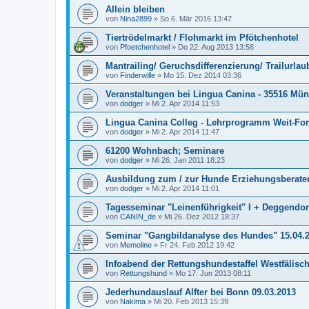
Allein bleiben
von
Nina2899
»
So 6. Mär 2016 13:47
Tiertrödelmarkt / Flohmarkt im Pfötchenhotel
von
Pfoetchenhotel
»
Do 22. Aug 2013 13:58
Mantrailing/ Geruchsdifferenzierung/ Trailurlau
von
Finderwille
»
Mo 15. Dez 2014 03:36
Veranstaltungen bei Lingua Canina - 35516 Mü
von
dodger
»
Mi 2. Apr 2014 11:53
Lingua Canina Colleg - Lehrprogramm Weit-Fo
von
dodger
»
Mi 2. Apr 2014 11:47
61200 Wohnbach; Seminare
von
dodger
»
Mi 26. Jan 2011 18:23
Ausbildung zum / zur Hunde Erziehungsberater
von
dodger
»
Mi 2. Apr 2014 11:01
Tagesseminar "Leinenführigkeit" I + Deggendor
von
CANIN_de
»
Mi 26. Dez 2012 18:37
Seminar "Gangbildanalyse des Hundes" 15.04.
von
Memoline
»
Fr 24. Feb 2012 19:42
Infoabend der Rettungshundestaffel Westfälisc
von
Rettungshund
»
Mo 17. Jun 2013 08:11
Jederhundauslauf Alfter bei Bonn 09.03.2013
von
Nakima
»
Mi 20. Feb 2013 15:39