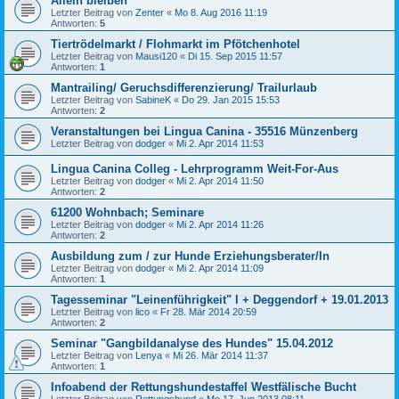
Allein bleiben
Letzter Beitrag von
Zenter
«
Mo 8. Aug 2016 11:19
Antworten:
5
Tiertrödelmarkt / Flohmarkt im Pfötchenhotel
Letzter Beitrag von
Mausi120
«
Di 15. Sep 2015 11:57
Antworten:
1
Mantrailing/ Geruchsdifferenzierung/ Trailurlaub
Letzter Beitrag von
SabineK
«
Do 29. Jan 2015 15:53
Antworten:
2
Veranstaltungen bei Lingua Canina - 35516 Münzenberg
Letzter Beitrag von
dodger
«
Mi 2. Apr 2014 11:53
Lingua Canina Colleg - Lehrprogramm Weit-For-Aus
Letzter Beitrag von
dodger
«
Mi 2. Apr 2014 11:50
Antworten:
2
61200 Wohnbach; Seminare
Letzter Beitrag von
dodger
«
Mi 2. Apr 2014 11:26
Antworten:
2
Ausbildung zum / zur Hunde Erziehungsberater/In
Letzter Beitrag von
dodger
«
Mi 2. Apr 2014 11:09
Antworten:
1
Tagesseminar "Leinenführigkeit" I + Deggendorf + 19.01.2013
Letzter Beitrag von
lico
«
Fr 28. Mär 2014 20:59
Antworten:
2
Seminar "Gangbildanalyse des Hundes" 15.04.2012
Letzter Beitrag von
Lenya
«
Mi 26. Mär 2014 11:37
Antworten:
1
Infoabend der Rettungshundestaffel Westfälische Bucht
Letzter Beitrag von
Rettungshund
«
Mo 17. Jun 2013 08:11