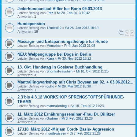
Jederhundauslauf Alfter bei Bonn 09.03.2013
Letzter Beitrag von
Fritz
«
Mi 20. Feb 2013 19:42
Antworten:
1
Hundepension
Letzter Beitrag von
12missi12
«
Sa 26. Jan 2013 18:19
Antworten:
18
1
2
Massage- und Entspannungstherapie für Hunde
Letzter Beitrag von
Memoline
«
Fr 4. Jan 2013 21:08
NEU: Welpengruppe bei Dogs in Berlin
Letzter Beitrag von
Kiara
«
Fr 30. Nov 2012 18:22
13. Okt. Hundetag in Goslarer Buchhandlung
Letzter Beitrag von
ShortysFrauchen
«
Mi 10. Okt 2012 11:25
Antworten:
3
Mantrailingworkshop mit Chris Boysen am 02. + 03.06.2012...
Letzter Beitrag von
colito
«
Mi 28. Mär 2012 18:30
Antworten:
1
2.3 bis 4.3.12 WORKSHOP SPRENGSTOFFSPÜRHUNDE-
TEAMS
Letzter Beitrag von
mantrailerdog
«
Sa 18. Feb 2012 11:23
11. März 2012 Ernährungsseminar -Frau Dr. Dillitzer
Letzter Beitrag von
Gudrun
«
Mi 8. Feb 2012 12:26
Antworten:
2
17./18. März 2012 -Mirjam Cordt- Basis- Aggression
Letzter Beitrag von
hundewissen
«
Di 7. Feb 2012 21:26