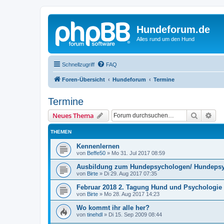
Hundeforum.de
Alles rund um den Hund
Schnellzugriff
FAQ
Foren-Übersicht
Hundeforum
Termine
Termine
Suche
Erw
Neues Thema
THEMEN
Kennenlernen
von
Beffe50
»
Mo 31. Jul 2017 08:59
Ausbildung zum Hundepsychologen/ Hundeps
von
Birte
»
Di 29. Aug 2017 07:35
Februar 2018 2. Tagung Hund und Psychologie
von
Birte
»
Mo 28. Aug 2017 14:23
Wo kommt ihr alle her?
von
tinehdl
»
Di 15. Sep 2009 08:44