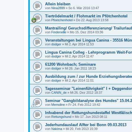
Allein bleiben
von
Nina2899
»
So 6. Mär 2016 13:47
Tiertrödelmarkt / Flohmarkt im Pfötchenhotel
von
Pfoetchenhotel
»
Do 22. Aug 2013 13:58
Mantrailing/ Geruchsdifferenzierung/ Trailurlau
von
Finderwille
»
Mo 15. Dez 2014 03:36
Veranstaltungen bei Lingua Canina - 35516 Mü
von
dodger
»
Mi 2. Apr 2014 11:53
Lingua Canina Colleg - Lehrprogramm Weit-Fo
von
dodger
»
Mi 2. Apr 2014 11:47
61200 Wohnbach; Seminare
von
dodger
»
Mi 26. Jan 2011 18:23
Ausbildung zum / zur Hunde Erziehungsberater
von
dodger
»
Mi 2. Apr 2014 11:01
Tagesseminar "Leinenführigkeit" I + Deggendor
von
CANIN_de
»
Mi 26. Dez 2012 18:37
Seminar "Gangbildanalyse des Hundes" 15.04.
von
Memoline
»
Fr 24. Feb 2012 19:42
Infoabend der Rettungshundestaffel Westfälisc
von
Rettungshund
»
Mo 17. Jun 2013 08:11
Jederhundauslauf Alfter bei Bonn 09.03.2013
von
Nakima
»
Mi 20. Feb 2013 15:39