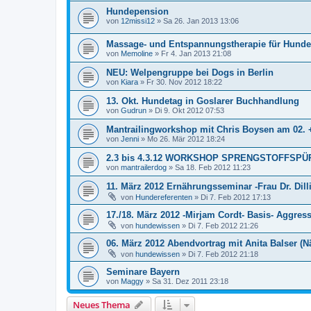
Hundepension
von
12missi12
»
Sa 26. Jan 2013 13:06
Massage- und Entspannungstherapie für Hunde
von
Memoline
»
Fr 4. Jan 2013 21:08
NEU: Welpengruppe bei Dogs in Berlin
von
Kiara
»
Fr 30. Nov 2012 18:22
13. Okt. Hundetag in Goslarer Buchhandlung
von
Gudrun
»
Di 9. Okt 2012 07:53
Mantrailingworkshop mit Chris Boysen am 02. +
von
Jenni
»
Mo 26. Mär 2012 18:24
2.3 bis 4.3.12 WORKSHOP SPRENGSTOFFSP
von
mantrailerdog
»
Sa 18. Feb 2012 11:23
11. März 2012 Ernährungsseminar -Frau Dr. Dilli
von
Hundereferenten
»
Di 7. Feb 2012 17:13
17./18. März 2012 -Mirjam Cordt- Basis- Aggres
von
hundewissen
»
Di 7. Feb 2012 21:26
06. März 2012 Abendvortrag mit Anita Balser (
von
hundewissen
»
Di 7. Feb 2012 21:18
Seminare Bayern
von
Maggy
»
Sa 31. Dez 2011 23:18
Neues Thema