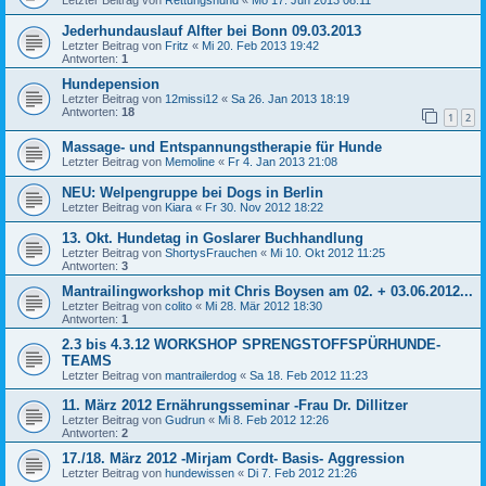
Jederhundauslauf Alfter bei Bonn 09.03.2013
Letzter Beitrag von
Fritz
«
Mi 20. Feb 2013 19:42
Antworten:
1
Hundepension
Letzter Beitrag von
12missi12
«
Sa 26. Jan 2013 18:19
Antworten:
18
1
2
Massage- und Entspannungstherapie für Hunde
Letzter Beitrag von
Memoline
«
Fr 4. Jan 2013 21:08
NEU: Welpengruppe bei Dogs in Berlin
Letzter Beitrag von
Kiara
«
Fr 30. Nov 2012 18:22
13. Okt. Hundetag in Goslarer Buchhandlung
Letzter Beitrag von
ShortysFrauchen
«
Mi 10. Okt 2012 11:25
Antworten:
3
Mantrailingworkshop mit Chris Boysen am 02. + 03.06.2012...
Letzter Beitrag von
colito
«
Mi 28. Mär 2012 18:30
Antworten:
1
2.3 bis 4.3.12 WORKSHOP SPRENGSTOFFSPÜRHUNDE-
TEAMS
Letzter Beitrag von
mantrailerdog
«
Sa 18. Feb 2012 11:23
11. März 2012 Ernährungsseminar -Frau Dr. Dillitzer
Letzter Beitrag von
Gudrun
«
Mi 8. Feb 2012 12:26
Antworten:
2
17./18. März 2012 -Mirjam Cordt- Basis- Aggression
Letzter Beitrag von
hundewissen
«
Di 7. Feb 2012 21:26