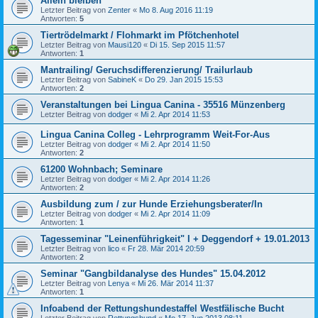
Allein bleiben
Letzter Beitrag von
Zenter
«
Mo 8. Aug 2016 11:19
Antworten:
5
Tiertrödelmarkt / Flohmarkt im Pfötchenhotel
Letzter Beitrag von
Mausi120
«
Di 15. Sep 2015 11:57
Antworten:
1
Mantrailing/ Geruchsdifferenzierung/ Trailurlaub
Letzter Beitrag von
SabineK
«
Do 29. Jan 2015 15:53
Antworten:
2
Veranstaltungen bei Lingua Canina - 35516 Münzenberg
Letzter Beitrag von
dodger
«
Mi 2. Apr 2014 11:53
Lingua Canina Colleg - Lehrprogramm Weit-For-Aus
Letzter Beitrag von
dodger
«
Mi 2. Apr 2014 11:50
Antworten:
2
61200 Wohnbach; Seminare
Letzter Beitrag von
dodger
«
Mi 2. Apr 2014 11:26
Antworten:
2
Ausbildung zum / zur Hunde Erziehungsberater/In
Letzter Beitrag von
dodger
«
Mi 2. Apr 2014 11:09
Antworten:
1
Tagesseminar "Leinenführigkeit" I + Deggendorf + 19.01.2013
Letzter Beitrag von
lico
«
Fr 28. Mär 2014 20:59
Antworten:
2
Seminar "Gangbildanalyse des Hundes" 15.04.2012
Letzter Beitrag von
Lenya
«
Mi 26. Mär 2014 11:37
Antworten:
1
Infoabend der Rettungshundestaffel Westfälische Bucht
Letzter Beitrag von
Rettungshund
«
Mo 17. Jun 2013 08:11