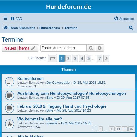
Hundeforum.de
FAQ
Anmelden
S
Foren-Übersicht
Hundeforum
Termine
u
Termine
c
Suche
Erweiterte Suche
Neues Thema
h
e
Seite
1
von
7
1
2
3
4
5
7
Nächste
158 Themen
…
Themen
Kennenlernen
Letzter Beitrag von
DerOstwestfale
«
Di 15. Mai 2018 18:51
Antworten:
3
Ausbildung zum Hundepsychologen/ Hundepsychologen
Letzter Beitrag von
Birte
«
Di 29. Aug 2017 07:35
Februar 2018 2. Tagung Hund und Psychologie
Letzter Beitrag von
Birte
«
Mo 28. Aug 2017 14:23
Wo kommt ihr alle her?
Letzter Beitrag von
sven59
«
Di 2. Mai 2017 15:25
Antworten:
154
1
13
14
15
16
…