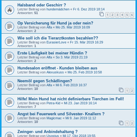
Halsband oder Geschirr ?
Letzter Beitrag von
hundemädchen
«
Fr 6. Dez 2019 18:14
Antworten:
51
1
2
3
4
5
6
Op Versicherung für Hund ja oder nein?
Letzter Beitrag von
Alfa
«
Mo 25. Mär 2019 16:09
Antworten:
2
Wie soll ich die Tierarztkosten bezahlen??
Letzter Beitrag von
EurasierLove
«
Fr 15. Mär 2019 16:29
Antworten:
1
Erste Läufigkeit bei meiner Hündin ?
Letzter Beitrag von
Alfa
«
So 3. Mär 2019 21:19
Antworten:
2
Hundesalon eröffnet - Kunden bleiben aus
Letzter Beitrag von
Alexuskuss
«
Mo 25. Feb 2019 10:58
Neemöl gegen Schädlingen?
Letzter Beitrag von
Alfa
«
Mi 6. Feb 2019 16:37
Antworten:
10
1
2
Hilfe! Mein Hund hat nicht definierbare Tierchen im Fell!
Letzter Beitrag von
Petra-Kid
«
Mi 23. Jan 2019 16:14
Antworten:
7
Angst bei Feuerwerk und Silvester- Knallern ?
Letzter Beitrag von
Magicmac
«
Mi 9. Jan 2019 11:12
Antworten:
10
1
2
Zwinger- und Anbindehaltung ?
Letzter Beitrag von
Usostus
«
Mi 17. Okt 2018 19:55