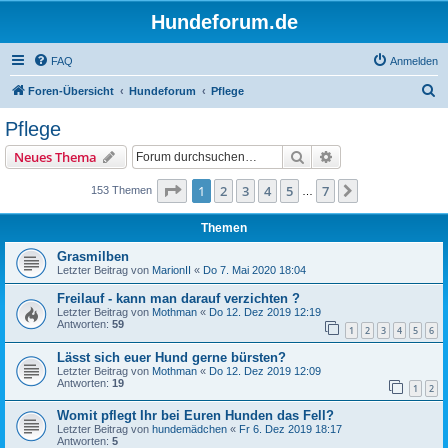
Hundeforum.de
FAQ
Anmelden
S
Foren-Übersicht
Hundeforum
Pflege
u
Pflege
c
Suche
Erweiterte Suche
Neues Thema
h
e
Seite
1
von
7
1
2
3
4
5
7
Nächste
153 Themen
…
Themen
Grasmilben
Letzter Beitrag von
MarionII
«
Do 7. Mai 2020 18:04
Freilauf - kann man darauf verzichten ?
Letzter Beitrag von
Mothman
«
Do 12. Dez 2019 12:19
Antworten:
59
1
2
3
4
5
6
Lässt sich euer Hund gerne bürsten?
Letzter Beitrag von
Mothman
«
Do 12. Dez 2019 12:09
Antworten:
19
1
2
Womit pflegt Ihr bei Euren Hunden das Fell?
Letzter Beitrag von
hundemädchen
«
Fr 6. Dez 2019 18:17
Antworten:
5