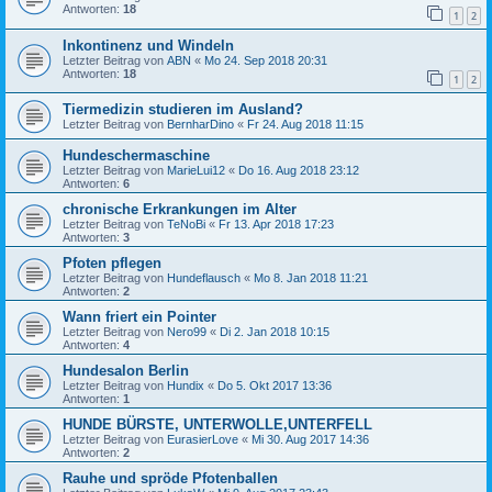
Antworten:
18
1
2
Inkontinenz und Windeln
Letzter Beitrag von
ABN
«
Mo 24. Sep 2018 20:31
Antworten:
18
1
2
Tiermedizin studieren im Ausland?
Letzter Beitrag von
BernharDino
«
Fr 24. Aug 2018 11:15
Hundeschermaschine
Letzter Beitrag von
MarieLui12
«
Do 16. Aug 2018 23:12
Antworten:
6
chronische Erkrankungen im Alter
Letzter Beitrag von
TeNoBi
«
Fr 13. Apr 2018 17:23
Antworten:
3
Pfoten pflegen
Letzter Beitrag von
Hundeflausch
«
Mo 8. Jan 2018 11:21
Antworten:
2
Wann friert ein Pointer
Letzter Beitrag von
Nero99
«
Di 2. Jan 2018 10:15
Antworten:
4
Hundesalon Berlin
Letzter Beitrag von
Hundix
«
Do 5. Okt 2017 13:36
Antworten:
1
HUNDE BÜRSTE, UNTERWOLLE,UNTERFELL
Letzter Beitrag von
EurasierLove
«
Mi 30. Aug 2017 14:36
Antworten:
2
Rauhe und spröde Pfotenballen