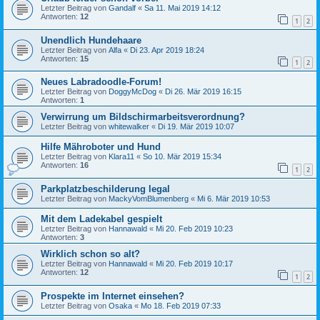
Letzter Beitrag von
Gandalf
«
Sa 11. Mai 2019 14:12
Antworten:
12
1
2
Unendlich Hundehaare
Letzter Beitrag von
Alfa
«
Di 23. Apr 2019 18:24
Antworten:
15
1
2
Neues Labradoodle-Forum!
Letzter Beitrag von
DoggyMcDog
«
Di 26. Mär 2019 16:15
Antworten:
1
Verwirrung um Bildschirmarbeitsverordnung?
Letzter Beitrag von
whitewalker
«
Di 19. Mär 2019 10:07
Hilfe Mähroboter und Hund
Letzter Beitrag von
Klara11
«
So 10. Mär 2019 15:34
Antworten:
16
1
2
Parkplatzbeschilderung legal
Letzter Beitrag von
MackyVomBlumenberg
«
Mi 6. Mär 2019 10:53
Mit dem Ladekabel gespielt
Letzter Beitrag von
Hannawald
«
Mi 20. Feb 2019 10:23
Antworten:
3
Wirklich schon so alt?
Letzter Beitrag von
Hannawald
«
Mi 20. Feb 2019 10:17
Antworten:
12
1
2
Prospekte im Internet einsehen?
Letzter Beitrag von
Osaka
«
Mo 18. Feb 2019 07:33