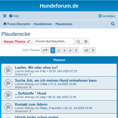
Hundeforum.de
FAQ
Anmelden
S
Foren-Übersicht
Hundeforum
Plauderecke
u
Plauderecke
c
Suche
Erweiterte Suche
Neues Thema
h
e
Seite
1
von
45
1
2
3
4
5
45
Nächste
1123 Themen
…
Themen
Laufen. Mit oder ohne zu?
Letzter Beitrag von
Fritz
«
Di 20. Okt 2020 07:23
Antworten:
7
Suche Job, wo ich meinen Hund mitnehmen kann
Letzter Beitrag von
Chibe
«
Fr 3. Jul 2020 13:40
Antworten:
8
,, Duftstoffe " Hund
Letzter Beitrag von
sieg
«
Mi 15. Apr 2020 12:48
Kontakt zum Admin
Letzter Beitrag von
Rejas_Frauchen
«
Do 11. Jul 2019 14:46
Antworten:
2
Urlaub leider schon vorbei