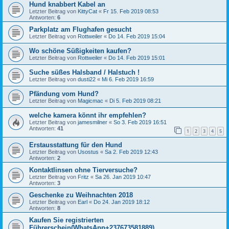
Hund knabbert Kabel an
Letzter Beitrag von
KittyCat
«
Fr 15. Feb 2019 08:53
Antworten:
6
Parkplatz am Flughafen gesucht
Letzter Beitrag von
Rottweiler
«
Do 14. Feb 2019 15:04
Wo schöne Süßigkeiten kaufen?
Letzter Beitrag von
Rottweiler
«
Do 14. Feb 2019 15:01
Suche süßes Halsband / Halstuch !
Letzter Beitrag von
dusti22
«
Mi 6. Feb 2019 16:59
Pfändung vom Hund?
Letzter Beitrag von
Magicmac
«
Di 5. Feb 2019 08:21
welche kamera könnt ihr empfehlen?
Letzter Beitrag von
jamesmilner
«
So 3. Feb 2019 16:51
Antworten:
41
1
2
3
4
5
Erstausstattung für den Hund
Letzter Beitrag von
Usostus
«
Sa 2. Feb 2019 12:43
Antworten:
2
Kontaktlinsen ohne Tierversuche?
Letzter Beitrag von
Fritz
«
Sa 26. Jan 2019 10:47
Antworten:
3
Geschenke zu Weihnachten 2018
Letzter Beitrag von
Earl
«
Do 24. Jan 2019 18:12
Antworten:
8
Kaufen Sie registrierten
Führerschein(WhatsApp+237673581889)