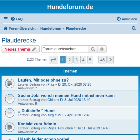
Hundeforum.de
FAQ
Anmelden
S
Foren-Übersicht
Hundeforum
Plauderecke
u
Plauderecke
c
Suche
Erweiterte Suche
Neues Thema
h
e
Seite
1
von
45
1
2
3
4
5
45
Nächste
1123 Themen
…
Themen
Laufen. Mit oder ohne zu?
Letzter Beitrag von
Fritz
«
Di 20. Okt 2020 07:23
Antworten:
7
Suche Job, wo ich meinen Hund mitnehmen kann
Letzter Beitrag von
Chibe
«
Fr 3. Jul 2020 13:40
Antworten:
8
,, Duftstoffe " Hund
Letzter Beitrag von
sieg
«
Mi 15. Apr 2020 12:48
Kontakt zum Admin
Letzter Beitrag von
Rejas_Frauchen
«
Do 11. Jul 2019 14:46
Antworten:
2
Urlaub leider schon vorbei