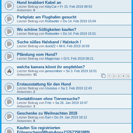
Hund knabbert Kabel an
Letzter Beitrag von
KittyCat
«
Fr 15. Feb 2019 08:53
Antworten:
6
Parkplatz am Flughafen gesucht
Letzter Beitrag von
Rottweiler
«
Do 14. Feb 2019 15:04
Wo schöne Süßigkeiten kaufen?
Letzter Beitrag von
Rottweiler
«
Do 14. Feb 2019 15:01
Suche süßes Halsband / Halstuch !
Letzter Beitrag von
dusti22
«
Mi 6. Feb 2019 16:59
Pfändung vom Hund?
Letzter Beitrag von
Magicmac
«
Di 5. Feb 2019 08:21
welche kamera könnt ihr empfehlen?
Letzter Beitrag von
jamesmilner
«
So 3. Feb 2019 16:51
Antworten:
41
1
2
3
4
5
Erstausstattung für den Hund
Letzter Beitrag von
Usostus
«
Sa 2. Feb 2019 12:43
Antworten:
2
Kontaktlinsen ohne Tierversuche?
Letzter Beitrag von
Fritz
«
Sa 26. Jan 2019 10:47
Antworten:
3
Geschenke zu Weihnachten 2018
Letzter Beitrag von
Earl
«
Do 24. Jan 2019 18:12
Antworten:
8
Kaufen Sie registrierten
Führerschein(WhatsApp+237673581889)