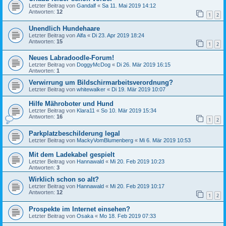
Letzter Beitrag von
Gandalf
«
Sa 11. Mai 2019 14:12
Antworten:
12
1
2
Unendlich Hundehaare
Letzter Beitrag von
Alfa
«
Di 23. Apr 2019 18:24
Antworten:
15
1
2
Neues Labradoodle-Forum!
Letzter Beitrag von
DoggyMcDog
«
Di 26. Mär 2019 16:15
Antworten:
1
Verwirrung um Bildschirmarbeitsverordnung?
Letzter Beitrag von
whitewalker
«
Di 19. Mär 2019 10:07
Hilfe Mähroboter und Hund
Letzter Beitrag von
Klara11
«
So 10. Mär 2019 15:34
Antworten:
16
1
2
Parkplatzbeschilderung legal
Letzter Beitrag von
MackyVomBlumenberg
«
Mi 6. Mär 2019 10:53
Mit dem Ladekabel gespielt
Letzter Beitrag von
Hannawald
«
Mi 20. Feb 2019 10:23
Antworten:
3
Wirklich schon so alt?
Letzter Beitrag von
Hannawald
«
Mi 20. Feb 2019 10:17
Antworten:
12
1
2
Prospekte im Internet einsehen?
Letzter Beitrag von
Osaka
«
Mo 18. Feb 2019 07:33