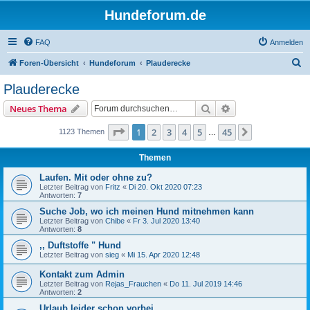
Hundeforum.de
FAQ
Anmelden
S
Foren-Übersicht
Hundeforum
Plauderecke
u
Plauderecke
c
Suche
Erweiterte Suche
Neues Thema
h
e
Seite
1
von
45
1
2
3
4
5
45
Nächste
1123 Themen
…
Themen
Laufen. Mit oder ohne zu?
Letzter Beitrag von
Fritz
«
Di 20. Okt 2020 07:23
Antworten:
7
Suche Job, wo ich meinen Hund mitnehmen kann
Letzter Beitrag von
Chibe
«
Fr 3. Jul 2020 13:40
Antworten:
8
,, Duftstoffe " Hund
Letzter Beitrag von
sieg
«
Mi 15. Apr 2020 12:48
Kontakt zum Admin
Letzter Beitrag von
Rejas_Frauchen
«
Do 11. Jul 2019 14:46
Antworten:
2
Urlaub leider schon vorbei