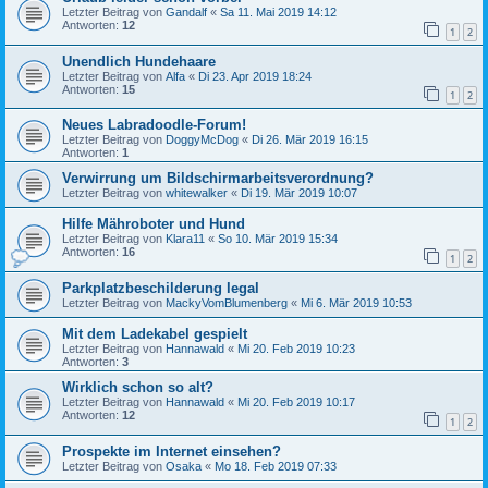
Letzter Beitrag von
Gandalf
«
Sa 11. Mai 2019 14:12
Antworten:
12
1
2
Unendlich Hundehaare
Letzter Beitrag von
Alfa
«
Di 23. Apr 2019 18:24
Antworten:
15
1
2
Neues Labradoodle-Forum!
Letzter Beitrag von
DoggyMcDog
«
Di 26. Mär 2019 16:15
Antworten:
1
Verwirrung um Bildschirmarbeitsverordnung?
Letzter Beitrag von
whitewalker
«
Di 19. Mär 2019 10:07
Hilfe Mähroboter und Hund
Letzter Beitrag von
Klara11
«
So 10. Mär 2019 15:34
Antworten:
16
1
2
Parkplatzbeschilderung legal
Letzter Beitrag von
MackyVomBlumenberg
«
Mi 6. Mär 2019 10:53
Mit dem Ladekabel gespielt
Letzter Beitrag von
Hannawald
«
Mi 20. Feb 2019 10:23
Antworten:
3
Wirklich schon so alt?
Letzter Beitrag von
Hannawald
«
Mi 20. Feb 2019 10:17
Antworten:
12
1
2
Prospekte im Internet einsehen?
Letzter Beitrag von
Osaka
«
Mo 18. Feb 2019 07:33