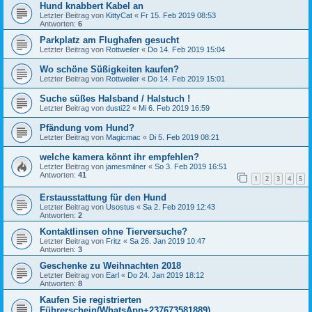
Hund knabbert Kabel an
Letzter Beitrag von
KittyCat
«
Fr 15. Feb 2019 08:53
Antworten:
6
Parkplatz am Flughafen gesucht
Letzter Beitrag von
Rottweiler
«
Do 14. Feb 2019 15:04
Wo schöne Süßigkeiten kaufen?
Letzter Beitrag von
Rottweiler
«
Do 14. Feb 2019 15:01
Suche süßes Halsband / Halstuch !
Letzter Beitrag von
dusti22
«
Mi 6. Feb 2019 16:59
Pfändung vom Hund?
Letzter Beitrag von
Magicmac
«
Di 5. Feb 2019 08:21
welche kamera könnt ihr empfehlen?
Letzter Beitrag von
jamesmilner
«
So 3. Feb 2019 16:51
Antworten:
41
1
2
3
4
5
Erstausstattung für den Hund
Letzter Beitrag von
Usostus
«
Sa 2. Feb 2019 12:43
Antworten:
2
Kontaktlinsen ohne Tierversuche?
Letzter Beitrag von
Fritz
«
Sa 26. Jan 2019 10:47
Antworten:
3
Geschenke zu Weihnachten 2018
Letzter Beitrag von
Earl
«
Do 24. Jan 2019 18:12
Antworten:
8
Kaufen Sie registrierten
Führerschein(WhatsApp+237673581889)