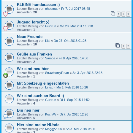
KLEINE hunderassen :)
Letzter Beitrag von
chestnut
«
Fr 7. Jul 2017 08:48
Antworten:
20
1
2
3
Jugend forscht ;-)
Letzter Beitrag von
Gudrun
«
Mo 20. Mär 2017 13:28
Antworten:
1
Neue Freunde
Letzter Beitrag von
Kitti
«
Do 27. Okt 2016 01:28
Antworten:
10
1
2
Grüße aus Franken
Letzter Beitrag von
Samba
«
Fr 8. Apr 2016 14:50
Antworten:
2
Wir sind neu hier
Letzter Beitrag von
StrawberryRoan
«
So 3. Apr 2016 22:18
Antworten:
1
Mit Spielzeug eingeschlafen
Letzter Beitrag von
Linux
«
Mo 1. Feb 2016 15:26
Wir sind auch an Board :)
Letzter Beitrag von
Gudrun
«
Di 1. Sep 2015 14:52
Antworten:
4
Bin neu hier
Letzter Beitrag von
KochiW
«
Di 7. Jul 2015 12:26
Antworten:
5
Hier sind meine HUnde
Letzter Beitrag von
Maggy2020
«
So 3. Mai 2015 08:11
Antworten:
3