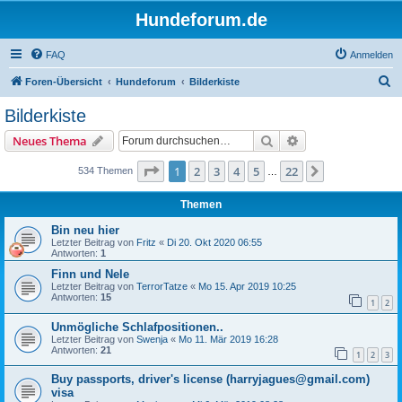
Hundeforum.de
FAQ
Anmelden
S
Foren-Übersicht
Hundeforum
Bilderkiste
u
Bilderkiste
c
Suche
Erweiterte Suche
Neues Thema
h
e
Seite
1
von
22
1
2
3
4
5
22
Nächste
534 Themen
…
Themen
Bin neu hier
Letzter Beitrag von
Fritz
«
Di 20. Okt 2020 06:55
Antworten:
1
Finn und Nele
Letzter Beitrag von
TerrorTatze
«
Mo 15. Apr 2019 10:25
Antworten:
15
1
2
Unmögliche Schlafpositionen..
Letzter Beitrag von
Swenja
«
Mo 11. Mär 2019 16:28
Antworten:
21
1
2
3
Buy passports, driver's license (harryjagues@gmail.com)
visa