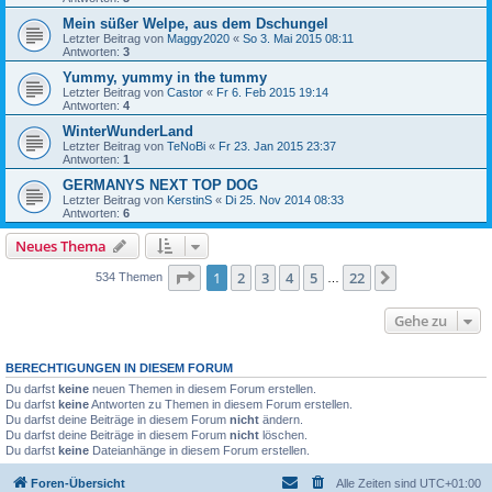
Mein süßer Welpe, aus dem Dschungel
Letzter Beitrag von
Maggy2020
«
So 3. Mai 2015 08:11
Antworten:
3
Yummy, yummy in the tummy
Letzter Beitrag von
Castor
«
Fr 6. Feb 2015 19:14
Antworten:
4
WinterWunderLand
Letzter Beitrag von
TeNoBi
«
Fr 23. Jan 2015 23:37
Antworten:
1
GERMANYS NEXT TOP DOG
Letzter Beitrag von
KerstinS
«
Di 25. Nov 2014 08:33
Antworten:
6
Neues Thema
Seite
1
von
22
1
2
3
4
5
22
Nächste
534 Themen
…
Gehe zu
BERECHTIGUNGEN IN DIESEM FORUM
Du darfst
keine
neuen Themen in diesem Forum erstellen.
Du darfst
keine
Antworten zu Themen in diesem Forum erstellen.
Du darfst deine Beiträge in diesem Forum
nicht
ändern.
Du darfst deine Beiträge in diesem Forum
nicht
löschen.
Du darfst
keine
Dateianhänge in diesem Forum erstellen.
Foren-Übersicht
Alle Zeiten sind
UTC+01:00