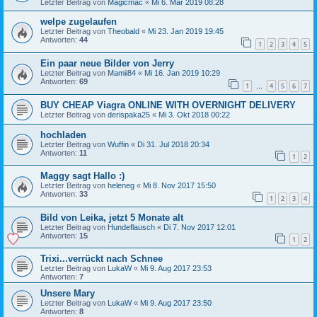
Letzter Beitrag von
Magicmac
«
Mi 6. Mär 2019 08:28
welpe zugelaufen
Letzter Beitrag von
Theobald
«
Mi 23. Jan 2019 19:45
Antworten:
44
1
2
3
4
5
Ein paar neue Bilder von Jerry
Letzter Beitrag von
Mamii84
«
Mi 16. Jan 2019 10:29
Antworten:
69
1
4
5
6
7
…
BUY CHEAP Viagra ONLINE WITH OVERNIGHT DELIVERY
Letzter Beitrag von
derispaka25
«
Mi 3. Okt 2018 00:22
hochladen
Letzter Beitrag von
Wuffin
«
Di 31. Jul 2018 20:34
Antworten:
11
1
2
Maggy sagt Hallo :)
Letzter Beitrag von
heleneg
«
Mi 8. Nov 2017 15:50
Antworten:
33
1
2
3
4
Bild von Leika, jetzt 5 Monate alt
Letzter Beitrag von
Hundeflausch
«
Di 7. Nov 2017 12:01
Antworten:
15
1
2
Trixi...verrückt nach Schnee
Letzter Beitrag von
LukaW
«
Mi 9. Aug 2017 23:53
Antworten:
7
Unsere Mary
Letzter Beitrag von
LukaW
«
Mi 9. Aug 2017 23:50
Antworten:
8