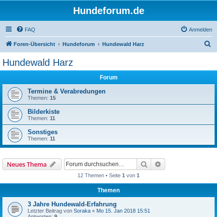
Hundeforum.de
FAQ
Anmelden
S
Foren-Übersicht
Hundeforum
Hundewald Harz
u
Hundewald Harz
c
Forum
h
e
Termine & Verabredungen
Themen:
15
Bilderkiste
Themen:
11
Sonstiges
Themen:
11
Suche
Erweiterte Suche
Neues Thema
12 Themen • Seite
1
von
1
Themen
3 Jahre Hundewald-Erfahrung
Letzter Beitrag von
Soraka
«
Mo 15. Jan 2018 15:51
Antworten:
9