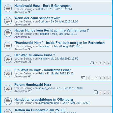
Hundewald Harz - Eure Erfahrungen
Letzter Beitrag von
008
«
Fr 29. Jul 2016 23:44
Antworten:
3
Wenn der Zaun sabotiert wird
Letzter Beitrag von
Gudrun
«
Sa 30. Mai 2015 12:10
Antworten:
6
Haben Hunde kein Recht auf ihre Vermehrung ?
Letzter Beitrag von
Pudelfan
«
Mi 8. Mai 2013 16:11
Antworten:
5
"Hundewald Harz" - beide Freiläufe morgen im Fernsehen
Letzter Beitrag von
SamBriard
«
Mo 20. Aug 2012 18:18
Antworten:
3
Der Weg zu einem Hund ?
Letzter Beitrag von
Hansini
«
Mo 14. Mai 2012 12:50
Antworten:
38
1
2
3
4
Ein Wolf im Harz - mindestens einer
Letzter Beitrag von
Fritz
«
Fr 11. Mai 2012 23:20
Antworten:
64
1
4
5
6
7
…
Forum Hundewald Harz
Letzter Beitrag von
saskia_256
«
Fr 16. Sep 2011 09:00
Antworten:
26
1
2
3
Hundetrainerausbildung in Offenburg
Letzter Beitrag von
diemobilenhunde
«
Sa 12. Mär 2011 12:50
Treffen im Hundewald am 25.Juli