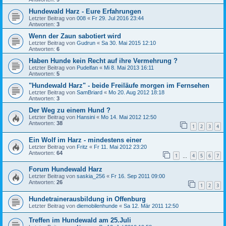
Hundewald Harz - Eure Erfahrungen
Letzter Beitrag von
008
«
Fr 29. Jul 2016 23:44
Antworten:
3
Wenn der Zaun sabotiert wird
Letzter Beitrag von
Gudrun
«
Sa 30. Mai 2015 12:10
Antworten:
6
Haben Hunde kein Recht auf ihre Vermehrung ?
Letzter Beitrag von
Pudelfan
«
Mi 8. Mai 2013 16:11
Antworten:
5
"Hundewald Harz" - beide Freiläufe morgen im Fernsehen
Letzter Beitrag von
SamBriard
«
Mo 20. Aug 2012 18:18
Antworten:
3
Der Weg zu einem Hund ?
Letzter Beitrag von
Hansini
«
Mo 14. Mai 2012 12:50
Antworten:
38
1
2
3
4
Ein Wolf im Harz - mindestens einer
Letzter Beitrag von
Fritz
«
Fr 11. Mai 2012 23:20
Antworten:
64
1
4
5
6
7
…
Forum Hundewald Harz
Letzter Beitrag von
saskia_256
«
Fr 16. Sep 2011 09:00
Antworten:
26
1
2
3
Hundetrainerausbildung in Offenburg
Letzter Beitrag von
diemobilenhunde
«
Sa 12. Mär 2011 12:50
Treffen im Hundewald am 25.Juli