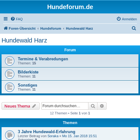
Hundeforum.de
FAQ
Anmelden
S
Foren-Übersicht
Hundeforum
Hundewald Harz
u
Hundewald Harz
c
Forum
h
e
Termine & Verabredungen
Themen:
15
Bilderkiste
Themen:
11
Sonstiges
Themen:
11
Suche
Erweiterte Suche
Neues Thema
12 Themen • Seite
1
von
1
Themen
3 Jahre Hundewald-Erfahrung
Letzter Beitrag von
Soraka
«
Mo 15. Jan 2018 15:51
Antworten:
9